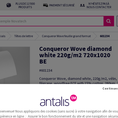
PLUS DE 11'000
N'HÉSITEZ PAS À
PAIEMENT SÉCURISÉ
PRODUITS
NOUS CONTACTER
cials
Têtes de lettre
Conqueror Wove feuille grand format
601234
Conqueror Wove diamond
white 220g/m2 720x1020
BE
#601234
Conqueror Wove, diamond white, 220g/m2, vélin,
filigrane, woodfree ECF with 15% cotton, 280µm,
1020mm, B1+, BE, Paquet de 100 feuilles, FSC Mix 
Découper le produit
Commande d'échantillon(s)
bienvenue! Nous appliquons des cookies (sans sucre) à votre navigation afin de vous 
Information additionnelle
Recommander 
périence en ligne : · Assurer le bon fonctionnement du site et une navigation sécurisé