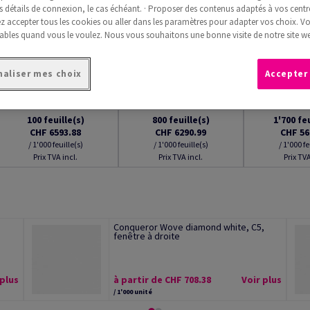
s détails de connexion, le cas échéant. · Proposer des contenus adaptés à vos centre
 accepter tous les cookies ou aller dans les paramètres pour adapter vos choix. V
ables quand vous le voulez. Nous vous souhaitons une bonne visite de notre site we
aliser mes choix
Accepter
100
feuille(s)
800
feuille(s)
1'700
fe
CHF 6593.88
CHF 6290.99
CHF 56
/ 1'000 feuille(s)
/ 1'000 feuille(s)
/ 1'000 fe
Prix TVA incl.
Prix TVA incl.
Prix TVA
Conqueror Wove diamond white, C5,
fenêtre à droite
 plus
à partir de CHF 708.38
Voir plus
/ 1'000 unité