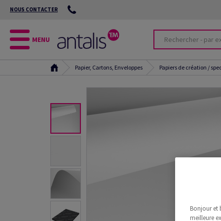
NOUS CONTACTER
MENU
Papier, Cartons, Enveloppes
Papiers de création / spe
Bonjour et 
meilleure ex