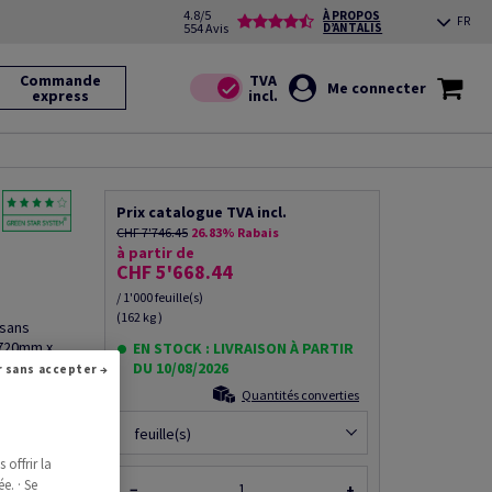
4.8/5
À PROPOS
FR
554 Avis
D’ANTALIS
Commande
Me connecter
express
Prix catalogue TVA incl.
CHF 7'746.45
26.83% Rabais
à partir de
CHF 5'668.44
/ 1'000 feuille(s)
(162 kg )
 sans
 720mm x
EN STOCK : LIVRAISON À PARTIR
Credit
DU 10/08/2026
Continuer sans accepter →
Quantités converties
feuille(s)
offrir la
ce produit
e. · Se
−
+