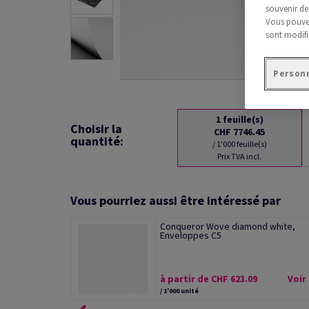
souvenir de
Vous pouvez
sont modifi
Personn
1
feuille(s)
Choisir la
CHF 7746.45
quantité:
/ 1'000 feuille(s)
Prix TVA incl.
Vous pourriez aussi être intéressé par
Conqueror Wove diamond white,
Enveloppes C5
à partir de CHF 623.09
Voir
/ 1'000 unité