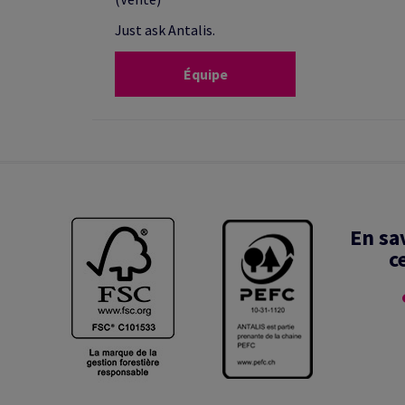
Just ask Antalis.
Équipe
En sa
c