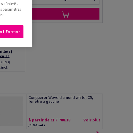
s d’intérêt.
os paramètres
b !
 et Fermer
uille(s)
68.44
uille(s)
 incl.
Conqueror Wove diamond white, C5,
fenêtre à gauche
à partir de CHF 708.38
Voir plus
/ 1'000 unité