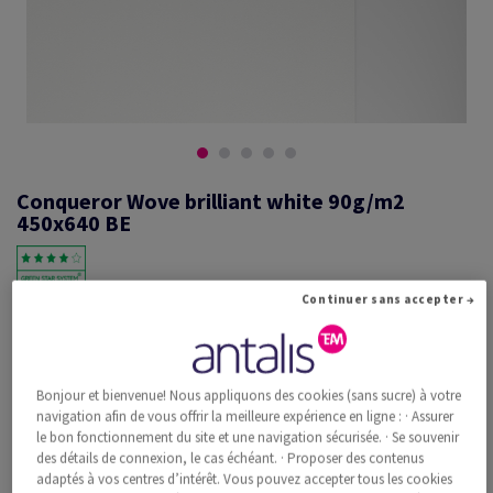
Conqueror Wove brilliant white 90g/m2
450x640 BE
Continuer sans accepter →
#601215
Conqueror Wove, brilliant white, 90g/m2, vélin, avec filigrane,
woodfree ECF with 15% cotton, 117µm, 450mm x 640mm, SRA2, BE,
Paquet de 500 feuilles, FSC Mix Credit
Bonjour et bienvenue! Nous appliquons des cookies (sans sucre) à votre
Information additionnelle
navigation afin de vous offrir la meilleure expérience en ligne : · Assurer
Recommander ce produit
le bon fonctionnement du site et une navigation sécurisée. · Se souvenir
des détails de connexion, le cas échéant. · Proposer des contenus
Prix catalogue TVA incl.
adaptés à vos centres d’intérêt. Vous pouvez accepter tous les cookies