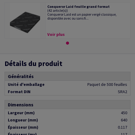
Conqueror Laid feuille grand format
(42 article(s))
Conqueror Laid est un papier vergé classique,
disponible avec ou sans fi...
Voir plus
Détails du produit
Généralités
Unité d'emballage
Paquet de 500 feuilles
Format DIN
SRA2
Dimensions
Largeur (mm)
450
Longueur (mm)
640
Épaisseur (mm)
0.117
Épaisseur (my)
117