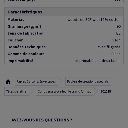
Caractéristiques
Matériau
woodfree ECF with 15% cotton
Grammage (g/m²)
90
Sens de fabrication
BE
Toucher
vélin
Données techniques
avec filigrane
Gamme de couleurs
Blanc
Imprimabilité
imprimable sur deux faces
Papier, Cartons, Enveloppes
Papiers de création / specials
Têtes de lettre
Conqueror Wove feuille grand format
601215
AVEZ-VOUS DES QUESTIONS ?