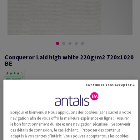
Conqueror Laid high white 220g/m2 720x1020
BE
Continuer sans accepter →
#601296
Conqueror vergé, high white, 220g/m2, vergé, sans filigrane,
woodfree ECF with 15% cotton, 310µm, 720mm x 1020mm, B1+, BE,
Paquet de 100 feuilles, FSC Mix Credit
Bonjour et bienvenue! Nous appliquons des cookies (sans sucre) à votre
Information additionnelle
navigation afin de vous offrir la meilleure expérience en ligne : · Assurer
Recommander ce produit
le bon fonctionnement du site et une navigation sécurisée. · Se souvenir
des détails de connexion, le cas échéant. · Proposer des contenus
Prix catalogue TVA incl.
adaptés à vos centres d’intérêt. Vous pouvez accepter tous les cookies