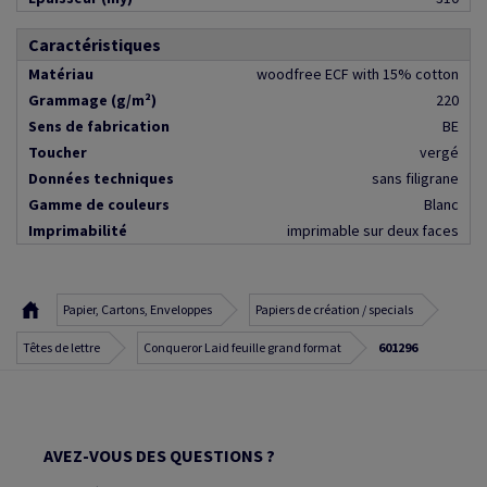
Caractéristiques
Matériau
woodfree ECF with 15% cotton
Grammage (g/m²)
220
Sens de fabrication
BE
Toucher
vergé
Données techniques
sans filigrane
Gamme de couleurs
Blanc
Imprimabilité
imprimable sur deux faces
Papier, Cartons, Enveloppes
Papiers de création / specials
Têtes de lettre
Conqueror Laid feuille grand format
601296
AVEZ-VOUS DES QUESTIONS ?