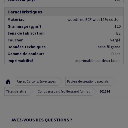
Caractéristiques
Matériau
woodfree ECF with 15% cotton
Grammage (g/m²)
120
Sens de fabrication
BE
Toucher
vergé
Données techniques
sans filigrane
Gamme de couleurs
Blanc
Imprimabilité
imprimable sur deux faces
Papier, Cartons, Enveloppes
Papiers de création / specials
Têtes de lettre
Conqueror Laid feuille grand format
601294
AVEZ-VOUS DES QUESTIONS ?