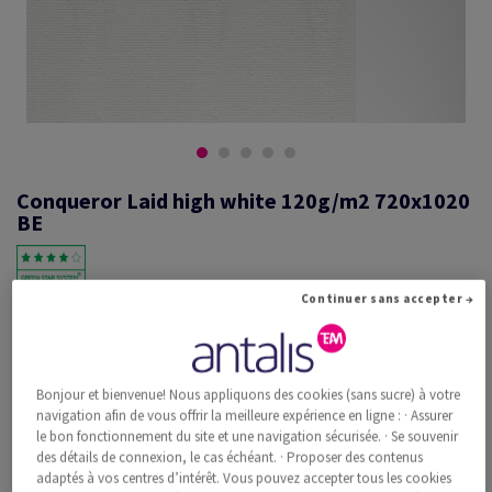
Conqueror Laid high white 120g/m2 720x1020
BE
Continuer sans accepter →
#601294
Conqueror vergé, high white, 120g/m2, vergé, sans filigrane,
woodfree ECF with 15% cotton, 168µm, 720mm x 1020mm, B1+, BE,
Paquet de 250 feuilles, FSC Mix Credit
Bonjour et bienvenue! Nous appliquons des cookies (sans sucre) à votre
Information additionnelle
navigation afin de vous offrir la meilleure expérience en ligne : · Assurer
Recommander ce produit
le bon fonctionnement du site et une navigation sécurisée. · Se souvenir
des détails de connexion, le cas échéant. · Proposer des contenus
Prix catalogue TVA incl.
adaptés à vos centres d’intérêt. Vous pouvez accepter tous les cookies