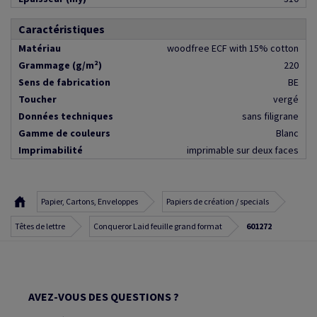
Caractéristiques
Matériau
woodfree ECF with 15% cotton
Grammage (g/m²)
220
Sens de fabrication
BE
Toucher
vergé
Données techniques
sans filigrane
Gamme de couleurs
Blanc
Imprimabilité
imprimable sur deux faces
Papier, Cartons, Enveloppes
Papiers de création / specials
Têtes de lettre
Conqueror Laid feuille grand format
601272
AVEZ-VOUS DES QUESTIONS ?