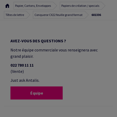
Papier, Cartons, Enveloppes
Papiers de création / specials
Têtes de lettre
Conqueror CX22 feuille grand format
601336
AVEZ-VOUS DES QUESTIONS ?
Notre équipe commerciale vous renseignera avec
grand plaisir.
022 780 11 11
(Vente)
Just ask Antalis.
Équipe