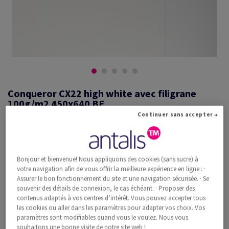
Conqueror CX22 high white avec filigrane
100g/m2 450x640 BE
Continuer sans accepter →
#601336
Bonjour et bienvenue! Nous appliquons des cookies (sans sucre) à
Conqueror CX22, high white, 100g/m2, lisse, avec filigrane, woodfree
votre navigation afin de vous offrir la meilleure expérience en ligne : ·
ECF with 15% cotton, 120µm, 450mm x 640mm, SRA2, BE, Paquet de
Assurer le bon fonctionnement du site et une navigation sécurisée. · Se
500 feuilles, FSC Mix Credit
souvenir des détails de connexion, le cas échéant. · Proposer des
Information additionnelle
Recommander ce produit
contenus adaptés à vos centres d’intérêt. Vous pouvez accepter tous
les cookies ou aller dans les paramètres pour adapter vos choix. Vos
paramètres sont modifiables quand vous le voulez. Nous vous
Prix catalogue TVA incl.
souhaitons une bonne visite de notre site web !