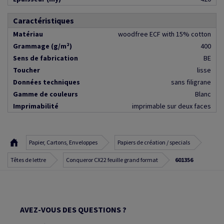
Caractéristiques
Matériau
woodfree ECF with 15% cotton
Grammage (g/m²)
400
Sens de fabrication
BE
Toucher
lisse
Données techniques
sans filigrane
Gamme de couleurs
Blanc
Imprimabilité
imprimable sur deux faces
Papier, Cartons, Enveloppes
Papiers de création / specials
Têtes de lettre
Conqueror CX22 feuille grand format
601356
AVEZ-VOUS DES QUESTIONS ?