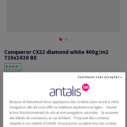
Conqueror CX22 diamond white 400g/m2
720x1020 BE
Continuer sans accepter →
#601356
Conqueror CX22, diamond white, 400g/m2, lisse, sans filigrane,
woodfree ECF with 15% cotton, 420µm, 720mm x 1020mm, B1+, BE,
Paquet de 50 feuilles, FSC Mix Credit
Bonjour et bienvenue! Nous appliquons des cookies (sans sucre) à votre
Information additionnelle
navigation afin de vous offrir la meilleure expérience en ligne : · Assurer
Recommander ce produit
le bon fonctionnement du site et une navigation sécurisée. · Se souvenir
des détails de connexion, le cas échéant. · Proposer des contenus
Prix catalogue TVA incl.
adaptés à vos centres d’intérêt. Vous pouvez accepter tous les cookies