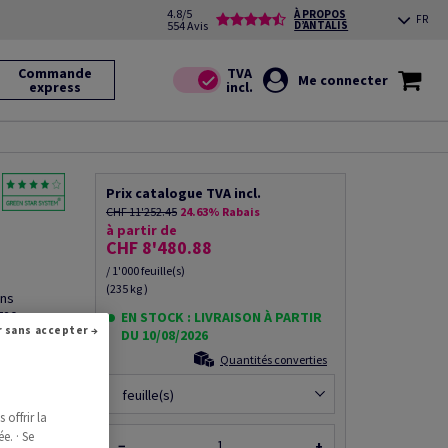
4.8/5
À PROPOS
FR
554 Avis
D’ANTALIS
Commande
Me connecter
express
Prix catalogue TVA incl.
CHF 11'252.45
24.63% Rabais
à partir de
CHF 8'480.88
/ 1'000 feuille(s)
(235 kg )
ans
 720mm x
EN STOCK : LIVRAISON À PARTIR
Continuer sans accepter →
Credit
DU 10/08/2026
Quantités converties
feuille(s)
offrir la
ce produit
e. · Se
−
+