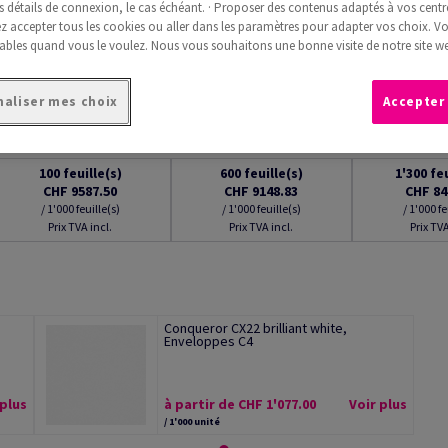
s détails de connexion, le cas échéant. · Proposer des contenus adaptés à vos centre
 accepter tous les cookies ou aller dans les paramètres pour adapter vos choix. V
ables quand vous le voulez. Nous vous souhaitons une bonne visite de notre site we
aliser mes choix
Accepter
100
feuille(s)
600
feuille(s)
1'300
fe
CHF 9587.50
CHF 9148.83
CHF 84
/ 1'000 feuille(s)
/ 1'000 feuille(s)
/ 1'000 fe
Prix TVA incl.
Prix TVA incl.
Prix TVA
Conqueror CX22 brilliant white,
Enveloppes C4
 plus
à partir de CHF 1'077.00
Voir plus
/ 1'000 unité