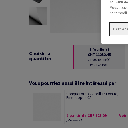
souvenir de
Vous pouvez
sont modifi
Personn
1
feuille(s)
Choisir la
CHF 11252.45
quantité:
/ 1'000 feuille(s)
Prix TVA incl.
Vous pourriez aussi être intéressé par
Conqueror CX22 brilliant white,
Enveloppes C5
à partir de CHF 623.09
Voir
/ 1'000 unité