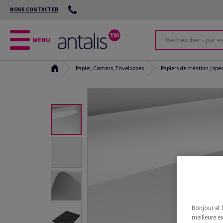
NOUS CONTACTER
MENU
Papier, Cartons, Enveloppes
Papiers de création / spe
Bonjour et 
meilleure ex