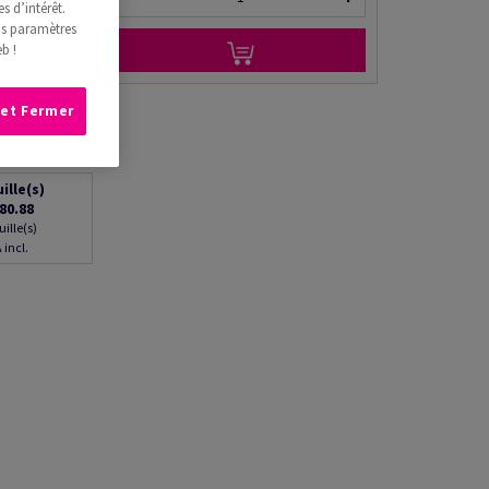
s d’intérêt.
os paramètres
b !
 et Fermer
uille(s)
80.88
uille(s)
 incl.