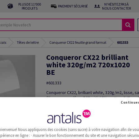
PLUS DE 11'000
N'HÉSITEZ PAS À
PAIEMENT SÉCURISÉ
PRODUITS
NOUS CONTACTER
cials
Têtes de lettre
Conqueror CX22 feuille grand format
601333
Conqueror CX22 brilliant
white 320g/m2 720x1020
BE
#601333
Conqueror CX22, brilliant white, 320g/m2, lisse, s
filigrane, woodfree ECF with 15% cotton, 345µm,
1020mm, B1+, BE, Paquet de 100 feuilles, FSC Mix 
Découper le produit
Commande d'échantillon(s)
bienvenue! Nous appliquons des cookies (sans sucre) à votre navigation afin de vous 
Information additionnelle
Recommander 
périence en ligne : · Assurer le bon fonctionnement du site et une navigation sécurisé