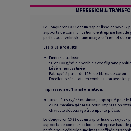
IMPRESSION & TRANSF
Le Conqueror CX22 est un papier lisse et soyeux p
supports de communication d’entreprise haut de gam
parfait pour véhiculer une image raffinée et sophi
Les plus produits
Finition ultra lisse
90 et 100 g/m² disponible avec filigrane posit
Légèrement satinée
Fabriqué à partir de 15% de fibres de coton
Excellents résultats en combinaison avec les 
Impression et Transformation:
Jusqu'à 160 g/m² maximum, approprié pour le la
d'une manière générale pour l'impression offset
chaud, le découpage à l'emporte-pièces
Le Conqueror CX22 est un papier lisse et soyeux p
supports de communication d’entreprise haut de gam
parfait pour véhiculer une image raffinée et sophi