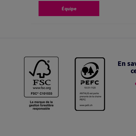
Équipe
En sa
c