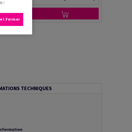
b !
 et Fermer
MATIONS TECHNIQUES
nsformation