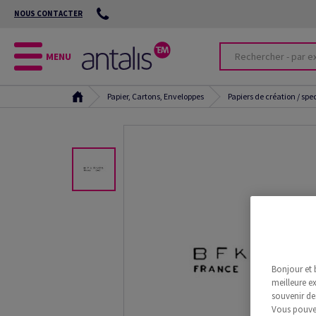
NOUS CONTACTER
MENU
Papier, Cartons, Enveloppes
Papiers de création / spe
Bonjour et 
meilleure ex
souvenir de
Vous pouvez