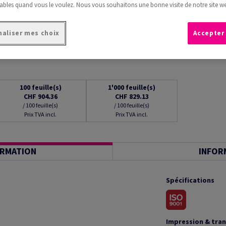
ables quand vous le voulez. Nous vous souhaitons une bonne visite de notre site we
aliser mes choix
Accepter
100
feuille(s)
1'000
feuille(s)
CHF 904.36
CHF 829.13
/ 100 feuille(s)
/ 100 feuille(s)
Prix TVA incl.
Prix TVA incl.
ORMATION
INFOR
Spécifications
Impression & tra