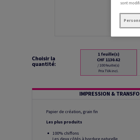
sont modifi
Personn
1
feuille(s)
Choisir la
CHF 1130.62
quantité:
/ 100 feuille(s)
Prix TVA incl.
IMPRESSION & TRANSF
Papier de création, grain fin
Les plus produits
100% chiffons
Les deux côtés à bordure naturelle