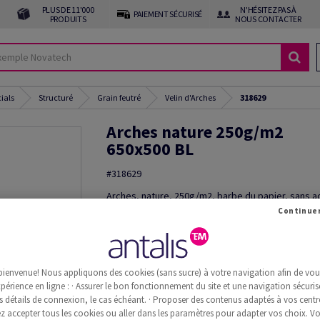
PLUS DE 11'000
N'HÉSITEZ PAS À
PAIEMENT SÉCURISÉ
PRODUITS
NOUS CONTACTER
cials
Structuré
Grain feutré
Velin d'Arches
318629
Arches nature 250g/m2
650x500 BL
#318629
Arches, nature, 250g/m2, barbe du papier, sans 
coton, 650mm x 500mm, BL, Paquet de 100 feuille
Découper le produit
Commande d'échantillon(s)
bienvenue! Nous appliquons des cookies (sans sucre) à votre navigation afin de vous 
Information additionnelle
Recommander 
périence en ligne : · Assurer le bon fonctionnement du site et une navigation sécurisé
s détails de connexion, le cas échéant. · Proposer des contenus adaptés à vos centre
 accepter tous les cookies ou aller dans les paramètres pour adapter vos choix. V