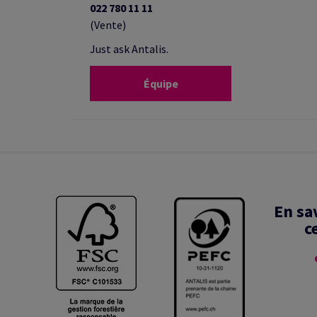
022 780 11 11
(Vente)
Just ask Antalis.
Équipe
En sa
c