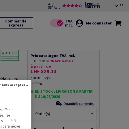
4.8/5
À PROPOS
FR
554 Avis
D’ANTALIS
Commande
Me connecter
express
Prix catalogue TVA incl.
CHF 1'130.62
26.67% Rabais
à partir de
CHF 829.13
/ 100 feuille(s)
acide, 100%
(8.12 kg )
s
Continuer sans accepter →
EN STOCK : LIVRAISON À PARTIR
DU 10/08/2026
Quantités converties
offrir la
ce produit
feuille(s)
e. · Se
s d’intérêt.
os paramètres
−
+