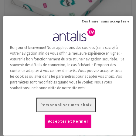
Continuer sans accepter →
Bonjour et bienvenue! Nous appliquons des cookies (sans sucre) à
votre navigation afin de vous offrir la meilleure expérience en ligne : ·
Assurer le bon fonctionnement du site et une navigation sécurisée. · Se
Cyclus Silk
souvenir des détails de connexion, le cas échéant. · Proposer des
Pour toutes vos applications, des plus prestigieuses aux plus
contenus adaptés à vos centres d’intérêt. Vous pouvez accepter tous
courantes, le papier couc...
les cookies ou aller dans les paramètres pour adapter vos choix. Vos
paramètres sont modifiables quand vous le voulez. Nous vous
Voir les produits
(50)
souhaitons une bonne visite de notre site web !
Personnaliser mes choix
Accepter et Fermer