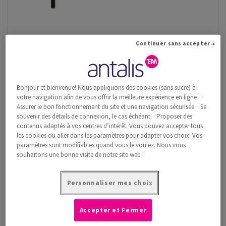
Continuer sans accepter →
Bonjour et bienvenue! Nous appliquons des cookies (sans sucre) à
votre navigation afin de vous offrir la meilleure expérience en ligne : ·
Alpinacoat Matt 1.2
Assurer le bon fonctionnement du site et une navigation sécurisée. · Se
Alpinacoat Mat 1.2 est un papier opaque à faible teneur en bois,
souvenir des détails de connexion, le cas échéant. · Proposer des
couché mat, offrant un...
contenus adaptés à vos centres d’intérêt. Vous pouvez accepter tous
les cookies ou aller dans les paramètres pour adapter vos choix. Vos
Voir les produits
(13)
paramètres sont modifiables quand vous le voulez. Nous vous
souhaitons une bonne visite de notre site web !
Personnaliser mes choix
Accepter et Fermer