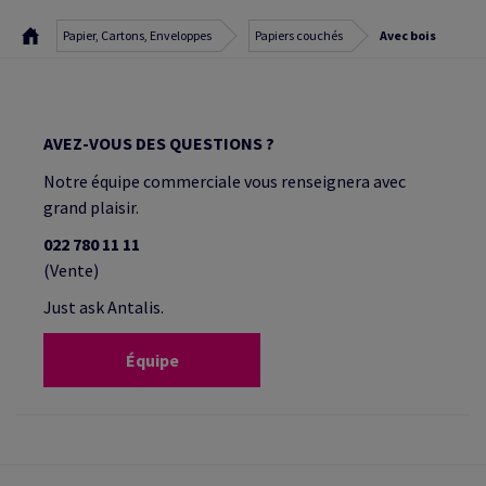
Papier, Cartons, Enveloppes
Papiers couchés
Avec bois
AVEZ-VOUS DES QUESTIONS ?
Notre équipe commerciale vous renseignera avec
grand plaisir.
022 780 11 11
(Vente)
Just ask Antalis.
Équipe