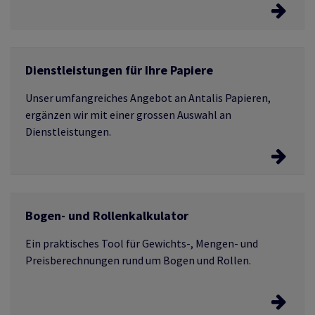
ICC Profil Download
Dienstleistungen für Ihre Papiere
Verfügbar nur für Antalis Kunden. Bitte loggen Sie sich
ein oder erstellen Sie ein neues Webshop-Konto.
Unser umfangreiches Angebot an Antalis Papieren,
ergänzen wir mit einer grossen Auswahl an
Dienstleistungen.
Dienstleistungen für Ihre Papiere
Bogen- und Rollenkalkulator
Erfahren Sie mehr darüber.
Ein praktisches Tool für Gewichts-, Mengen- und
Preisberechnungen rund um Bogen und Rollen.