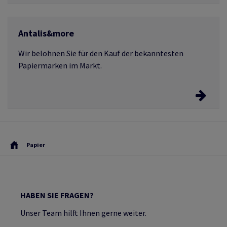
Bogen- und Rollenkalkulator
Antalis&more
Starten Sie jetzt Ihre Berechnungen.
Wir belohnen Sie für den Kauf der bekanntesten
Papiermarken im Markt.
Antalis&more
Erfahren Sie mehr über das Treueprogramm von
Papier
Antalis.
HABEN SIE FRAGEN?
Unser Team hilft Ihnen gerne weiter.