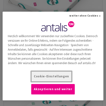
weiter ohne Cookies →
Herzlich willkommen! Wir verwenden nur zuckerfreie Cookies. Dennoch
versüssen sie Ihr Online-Erlebnis, indem sie Folgendes sicherstellen: ·
Schnelle und zuverlässige Webseiten-Navigation · Speichern von
Cyclus Silk
Anmeldedaten, falls gewünscht · Auf Ihre Interessen zugeschnittene
Das gestrichene Papier Cyclus Silk ist die perfekte Lösung für
Inhalte Sie können alle Cookies akzeptieren oder diese nach Ihren
alle Ihre Anwendungen, v...
Wünschen personalisieren. Sie können Ihre Einstellungen jederzeit
ändern. Wir wünschen Ihnen einen spannenden Besuch auf antalis.ch!
Artikel anzeigen
(50)
Cookie-Einstellungen
Akzeptieren und weiter