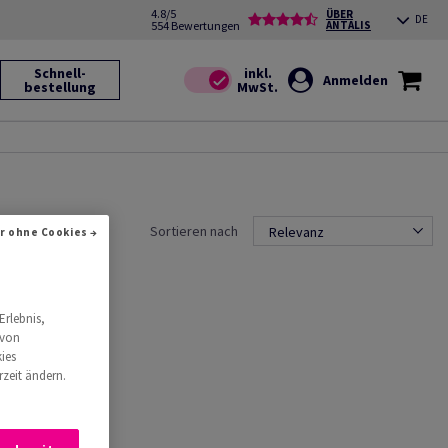
4.8/5
ÜBER
DE
554 Bewertungen
ANTALIS
Schnell-
Anmelden
bestellung
Sortieren nach
Relevanz
r ohne Cookies →
Erlebnis,
 von
ies
rzeit ändern.