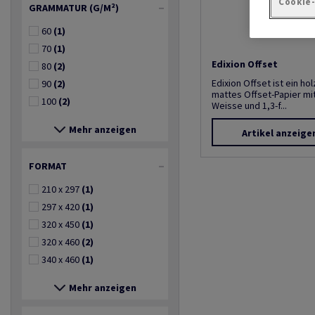
Cookie
GRAMMATUR (G/M²)
60
(1)
70
(1)
Edixion Offset
80
(2)
Edixion Offset ist ein hol
90
(2)
mattes Offset-Papier m
100
(2)
Weisse und 1,3-f...
Mehr anzeigen
Artikel anzeige
FORMAT
210 x 297
(1)
297 x 420
(1)
320 x 450
(1)
320 x 460
(2)
340 x 460
(1)
Mehr anzeigen