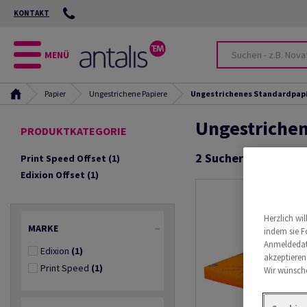
KONTAKT
MENÜ
Papier
Ungestrichene Papiere
Ungestrichenes Standardpap
Ungestriche
PRODUKTKATEGORIE
2
Suchergebnisse
Print Speed Offset
(1)
Edixion Offset
(1)
Herzlich wi
MARKE
indem sie F
Anmeldedate
Edixion
(1)
akzeptieren
Print Speed
(1)
Wir wünsche