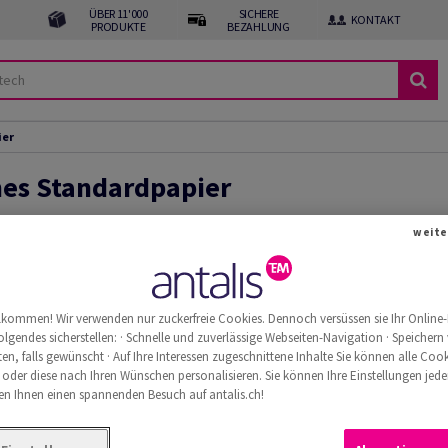
ÜBER 11'000
SICHERE
KONTAKT
PRODUKTE
BEZAHLUNG
ier
nes Standardpapier
weite
llkommen! Wir verwenden nur zuckerfreie Cookies. Dennoch versüssen sie Ihr Online-
olgendes sicherstellen: · Schnelle und zuverlässige Webseiten-Navigation · Speichern
n, falls gewünscht · Auf Ihre Interessen zugeschnittene Inhalte Sie können alle Cook
 oder diese nach Ihren Wünschen personalisieren. Sie können Ihre Einstellungen jede
n Ihnen einen spannenden Besuch auf antalis.ch!