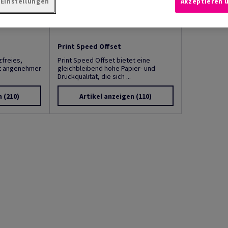
-Einstellungen
Akzeptieren 
Print Speed Offset
zfreies,
Print Speed Offset bietet eine
it angenehmer
gleichbleibend hohe Papier- und
Druckqualität, die sich ...
n
(210)
Artikel anzeigen
(110)