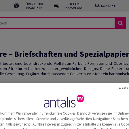
ÜBER 11'000
SICHERE
KONTAKT
PRODUKTE
BEZAHLUNG
re – Briefschaften und Spezialpapie
t bietet eine beeindruckende Vielfalt an Farben, Formaten und Oberflä
nten Strukturen bis hin zu aussergewöhnlichen Designs: Diese Papiere s
elle Gestaltung. Ergänzt durch passende Couverts entsteht ein harmonisc
weite
llkommen! Wir verwenden nur zuckerfreie Cookies. Dennoch versüssen sie Ihr Online-
olgendes sicherstellen: · Schnelle und zuverlässige Webseiten-Navigation · Speichern
n, falls gewünscht · Auf Ihre Interessen zugeschnittene Inhalte Sie können alle Cook