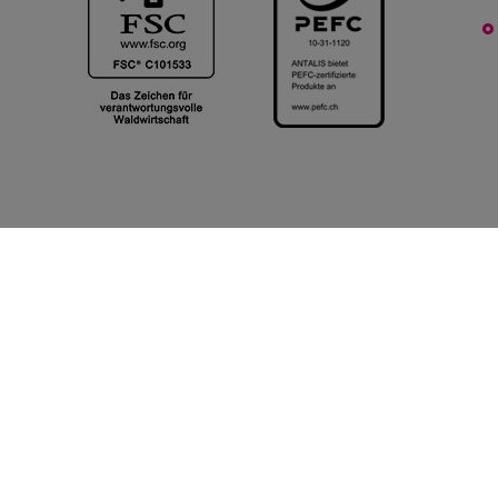
Zahlungsarten
GRAFISCHE PAPIERE
BÜROBEDARF & HYGIENE
DATENSCHUTZERKLÄRUNG
COOKIE POLICY
L