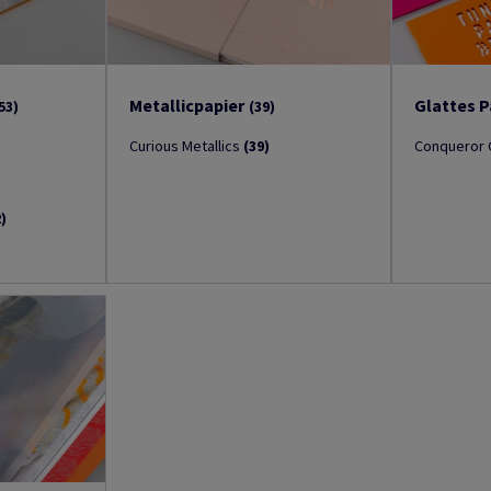
Metallicpapier
Glattes P
53)
(39)
Curious Metallics
(39)
Conqueror
2)