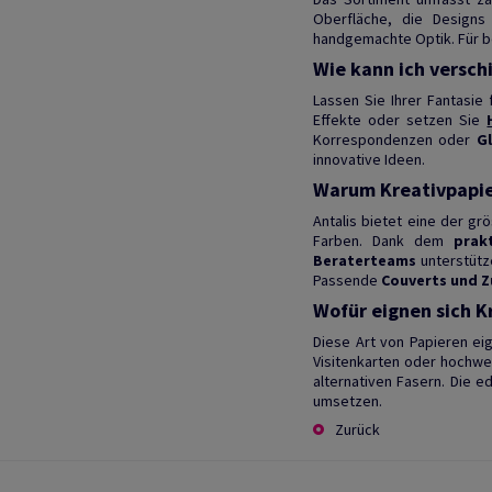
Oberfläche, die Designs
handgemachte Optik. Für b
Wie kann ich versch
Lassen Sie Ihrer Fantasie
Effekte oder setzen Sie
Korrespondenzen oder
G
innovative Ideen.
Warum Kreativpapie
Antalis bietet eine der g
Farben. Dank dem
prak
Beraterteams
unterstütz
Passende
Couverts und 
Wofür eignen sich K
Diese Art von Papieren eig
Visitenkarten oder hochwer
alternativen Fasern. Die e
umsetzen.
Zurück