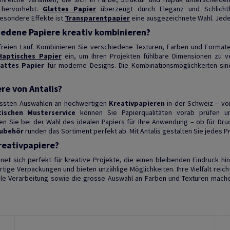
 hervorhebt.
Glattes Papier
überzeugt durch Eleganz und Schlicht
esondere Effekte ist
Transparentpapier
eine ausgezeichnete Wahl. Jede
iedene Papiere kreativ kombinieren?
 freien Lauf. Kombinieren Sie verschiedene Texturen, Farben und Format
Haptisches Papie
r
ein, um Ihren Projekten fühlbare Dimensionen zu v
lattes Papier
für moderne Designs. Die Kombinationsmöglichkeiten sin
re von Antalis?
rössten Auswahlen an hochwertigen
Kreativpapieren
in der Schweiz – vo
tischen Musterservice
können Sie Papierqualitäten vorab prüfen u
en Sie bei der Wahl des idealen Papiers für Ihre Anwendung – ob für Dr
Zubehör
runden das Sortiment perfekt ab. Mit Antalis gestalten Sie jedes Proj
reativpapiere?
net sich perfekt für kreative Projekte, die einen bleibenden Eindruck hint
tige Verpackungen und bieten unzählige Möglichkeiten. Ihre Vielfalt reicht
dle Verarbeitung sowie die grosse Auswahl an Farben und Texturen machen