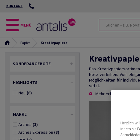
KONTAKT
MENÜ
Papier
Kreativpapiere
Kreativpapie
SONDERANGEBOTE
Das Kreativpapiersortimen
Note verleihen. Von elega
Möglichkeiten für individu
HIGHLIGHTS
setzt.
Neu
(6)
Mehr erfahren
MARKE
Herzlich wi
Arches
(1)
indem sie F
Arches Expression
(3)
Anmeldedate