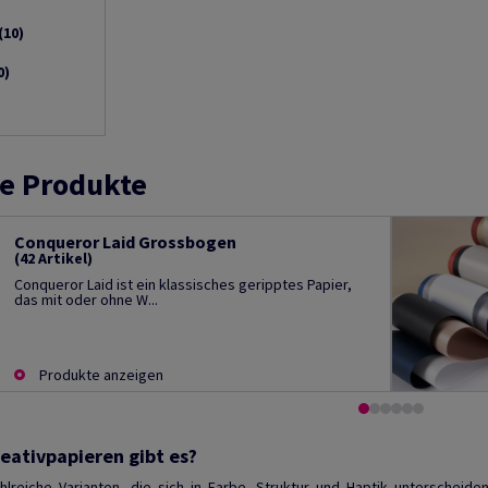
(10)
0)
e Produkte
Conqueror Laid Grossbogen
(42 Artikel)
Conqueror Laid ist ein klassisches geripptes Papier,
das mit oder ohne W...
Produkte anzeigen
eativpapieren gibt es?
lreiche Varianten, die sich in Farbe, Struktur und Haptik unterscheide