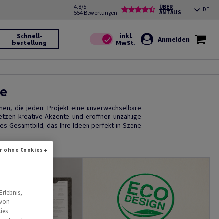
4.8/5
ÜBER
DE
554 Bewertungen
ANTALIS
Schnell-
Anmelden
bestellung
re
chen, die jedem Projekt eine unverwechselbare
etzen kreative Akzente und eröffnen unzählige
hes Gesamtbild, das Ihre Ideen perfekt in Szene
r ohne Cookies →
Erlebnis,
 von
ies