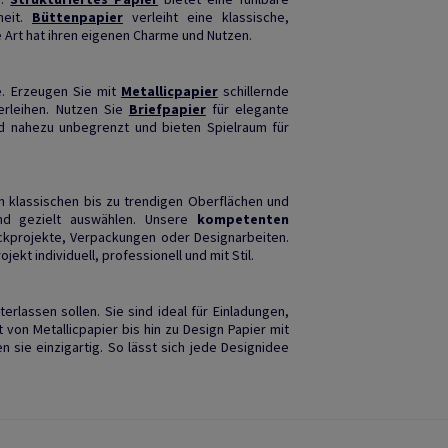
heit.
Büttenpapier
verleiht eine klassische,
 Art hat ihren eigenen Charme und Nutzen.
e. Erzeugen Sie mit
Metallicpapier
schillernde
erleihen. Nutzen Sie
Briefpapier
für elegante
d nahezu unbegrenzt und bieten Spielraum für
n klassischen bis zu trendigen Oberflächen und
nd gezielt auswählen. Unsere
kompetenten
uckprojekte, Verpackungen oder Designarbeiten.
ekt individuell, professionell und mit Stil.
erlassen sollen. Sie sind ideal für Einladungen,
 von Metallicpapier bis hin zu Design Papier mit
 sie einzigartig. So lässt sich jede Designidee