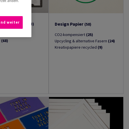
rzeit ändern.
und weiter
ertes Papier
Design Papier
(113)
(58)
Prägungen
(45)
CO2-kompensiert
(25)
t
(68)
Upcycling & alternative Fasern
(24)
Kreativpapiere recycled
(9)