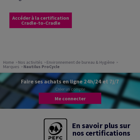
Accéder à la certification
Cradle-to-Cradle
Home
Nos activités
Environnement de bureau & Hygiène
Marques
Nautilus ProCycle
Faire ses achats en ligne 24h/24 et 7j/7
Créer un compte
Me connecter
En savoir plus sur
nos certifications