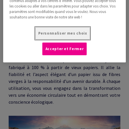
contenus adaptés à vos centres d’intérêt. Vous pouvez accepter tous
les cookies ou aller dans les paramètres pour adapter vos choix. Vos
paramètres sont modifiables quand vous le voulez. Nous vous
souhaitons une bonne visite de notre site web !
Personnaliser mes choix
Accepter et Fermer
Le papier recyclé en pleine forme
À la fois durable et esthétique : NAUTILUS® ProCycle est
fabriqué à 100 % à partir de vieux papiers. Il allie la
fiabilité et l’aspect élégant d’un papier issu de fibres
vierges à la responsabilité d’un avenir durable. À chaque
utilisation, vous vous engagez dans la transformation
vers une économie circulaire tout en démontrant votre
conscience écologique.