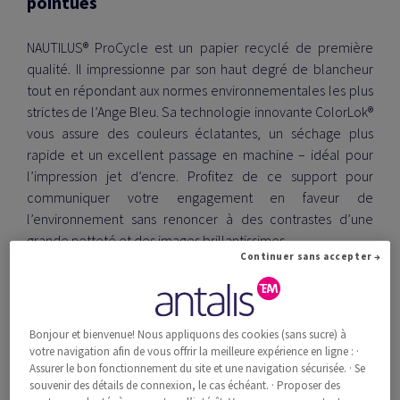
pointues
NAUTILUS® ProCycle est un papier recyclé de première
qualité. Il impressionne par son haut degré de blancheur
tout en répondant aux normes environnementales les plus
strictes de l’Ange Bleu. Sa technologie innovante
ColorLok®
vous assure des couleurs éclatantes, un séchage plus
rapide et un excellent passage en machine
– idéal pour
l’impression jet d’encre. Profitez de ce support pour
communiquer votre engagement en faveur de
l’environnement sans renoncer à des contrastes d’une
grande netteté et des images brillantissimes.
Continuer sans accepter →
Passer commande
Bonjour et bienvenue! Nous appliquons des cookies (sans sucre) à
votre navigation afin de vous offrir la meilleure expérience en ligne : ·
Assurer le bon fonctionnement du site et une navigation sécurisée. · Se
souvenir des détails de connexion, le cas échéant. · Proposer des