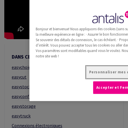
Bonjour et bienvenue! Nous appliquons des cookies (sans suc
la meilleure expérience en ligne : · Assurer le bon fonctionne
Se souvenir des détails de connexion, le cas échéant. · Pro
d’intérêt. Vous pouvez accepter tous les cookies ou aller d
Vos paramètres sont modifiables quand vous le voulez. Nou
DANS CETTE SECTION
notre site web !
easychoice
Personnaliser mes 
easycut
easystock
Accepter et Fer
easyconfig - ICC Profil
easystorage
easytruck
Connexions électroniques