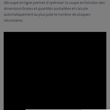
découpe en ligne permet d’optimiser la coupe en fonction des
dimensions finales et quantités souhaitées et calcule
automatiquement au plus juste le nombre de plaques
nécessaires.