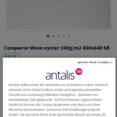
Conqueror Wove oyster 100g/m2 450x640 SB
weiter ohne Cookies →
#601254
Conqueror Wove, oyster, 100g/m2, ungerippt, mit Wasserzeichen,
woodfree ECF with 15% cotton, 130µm, 450mm x 640mm, SRA2, SB,
Herzlich willkommen! Wir verwenden nur zuckerfreie Cookies. Dennoch
Paket zu 500 Bogen/Blatt, FSC Mix Credit
versüssen sie Ihr Online-Erlebnis, indem sie Folgendes sicherstellen: ·
Weitere Produktinformationen
Produkt weiterempfehlen
Schnelle und zuverlässige Webseiten-Navigation · Speichern von
Anmeldedaten, falls gewünscht · Auf Ihre Interessen zugeschnittene
Inhalte Sie können alle Cookies akzeptieren oder diese nach Ihren
Katalogpreis inkl. MwSt.
Wünschen personalisieren. Sie können Ihre Einstellungen jederzeit
CHF 1'242.07
14.59% Rabatt
ändern. Wir wünschen Ihnen einen spannenden Besuch auf antalis.ch!
AB