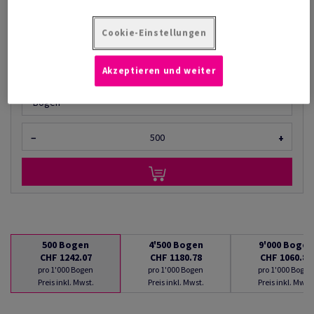
CHF 1'060.89
pro 1'000 Bogen
Cookie-Einstellungen
(28.8 kg )
LIEFERBAR AB 08/08/2026
Akzeptieren und weiter
Mengenumrechner
Bogen
−
+
500
Bogen
4'500
Bogen
9'000
Bogen
CHF 1242.07
CHF 1180.78
CHF 1060.89
pro 1'000 Bogen
pro 1'000 Bogen
pro 1'000 Bogen
Preis inkl. Mwst.
Preis inkl. Mwst.
Preis inkl. Mwst.