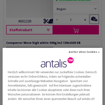
Bogen
−
+
#601230
Staffelrabatt
Conqueror Wove high white 300g/m2 720x1020 SB
Katalogpreis inkl. MwSt.
weiter ohne Cookies →
CHF 10'548.94
26.25% Rabatt
AB
CHF 7'779.85
pro 1'000 Bogen
(220 kg )
Herzlich willkommen! Wir verwenden nur zuckerfreie Cookies. Dennoch
LIEFERBAR AB 10/08/2026
versüssen sie Ihr Online-Erlebnis, indem sie Folgendes sicherstellen: ·
Schnelle und zuverlässige Webseiten-Navigation · Speichern von
Bogen
Anmeldedaten, falls gewünscht · Auf Ihre Interessen zugeschnittene
Inhalte Sie können alle Cookies akzeptieren oder diese nach Ihren
Wünschen personalisieren. Sie können Ihre Einstellungen jederzeit
−
+
#601250
ändern. Wir wünschen Ihnen einen spannenden Besuch auf antalis.ch!