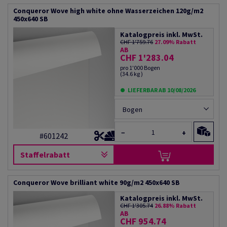
Conqueror Wove high white ohne Wasserzeichen 120g/m2
450x640 SB
Katalogpreis inkl. MwSt.
CHF 1'759.76
27.09% Rabatt
AB
CHF 1'283.04
pro 1'000 Bogen
(34.6 kg )
LIEFERBAR AB 10/08/2026
Bogen
−
+
#601242
Staffelrabatt
Conqueror Wove brilliant white 90g/m2 450x640 SB
Katalogpreis inkl. MwSt.
CHF 1'305.74
26.88% Rabatt
AB
CHF 954.74