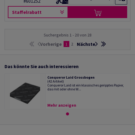
#601252
Staffelrabatt
Suchergebnis 1 - 20 von 28
Vorherige
Nächste
1
2
Das könnte Sie auch interessieren
Conqueror Laid Grossbogen
(42 Artikel)
Conqueror Laid ist ein klassisches geripptes Papier,
das mit oder ohne W...
Mehr anzeigen