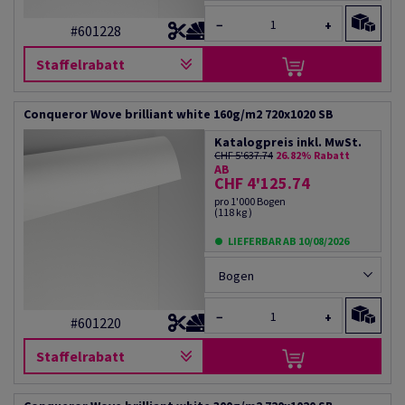
−
+
#601228
Staffelrabatt
Conqueror Wove brilliant white 160g/m2 720x1020 SB
Katalogpreis inkl. MwSt.
CHF 5'637.74
26.82% Rabatt
AB
CHF 4'125.74
pro 1'000 Bogen
(118 kg )
LIEFERBAR AB 10/08/2026
Bogen
−
+
#601220
Staffelrabatt