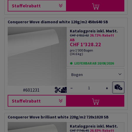
Staffelrabatt
Conqueror Wove diamond white 120g/m2 450x640 SB
Katalogpreis inkl. MwSt.
CHF 1'812.62
26.72% Rabatt
AB
CHF 1'328.22
pro 1'000 Bogen
(34.6 kg )
LIEFERBAR AB 10/08/2026
Bogen
−
+
#601231
Staffelrabatt
Conqueror Wove brilliant white 220g/m2 720x1020 SB
Katalogpreis inkl. MwSt.
CHF 7'746.45
26.83% Rabatt