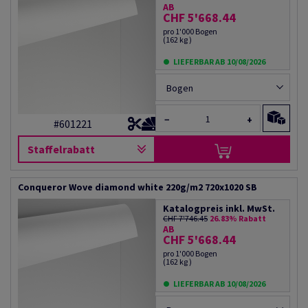
AB
CHF 5'668.44
pro 1'000 Bogen
(162 kg )
LIEFERBAR AB 10/08/2026
Bogen
−
+
#601221
Staffelrabatt
Conqueror Wove diamond white 220g/m2 720x1020 SB
Katalogpreis inkl. MwSt.
CHF 7'746.45
26.83% Rabatt
AB
CHF 5'668.44
pro 1'000 Bogen
(162 kg )
LIEFERBAR AB 10/08/2026