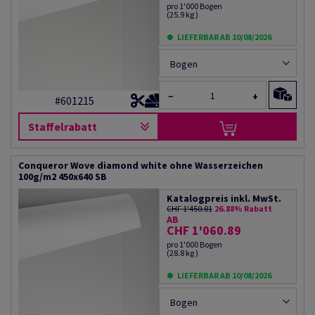
pro 1'000 Bogen
(25.9 kg )
LIEFERBAR AB 10/08/2026
Bogen
−
+
#601215
Staffelrabatt
Conqueror Wove diamond white ohne Wasserzeichen
100g/m2 450x640 SB
Katalogpreis inkl. MwSt.
CHF 1'450.81
26.88% Rabatt
AB
CHF 1'060.89
pro 1'000 Bogen
(28.8 kg )
LIEFERBAR AB 10/08/2026
Bogen