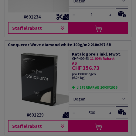
Bogen
−
+
#601234
Staffelrabatt
Conqueror Wove diamond white 100g/m2 210x297 SB
Katalogpreis inkl. MwSt.
CHF 400.83
11.00% Rabatt
AB
CHF 356.73
pro 1'000 Bogen
(6.24 kg )
LIEFERBAR AB 10/08/2026
Bogen
−
+
#601229
Staffelrabatt