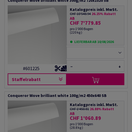
Conqueror Wove brilliant white 300g/m2 720x1020 SB
Katalogpreis inkl. MwSt.
CHF 10'548.94
26.25% Rabatt
AB
CHF 7'779.85
pro 1'000 Bogen
(220 kg )
LIEFERBAR AB 10/08/2026
−
+
#601225
Staffelrabatt
Conqueror Wove brilliant white 100g/m2 450x640 SB
Katalogpreis inkl. MwSt.
CHF 1'450.81
26.88% Rabatt
AB
CHF 1'060.89
pro 1'000 Bogen
(28.8 kg )