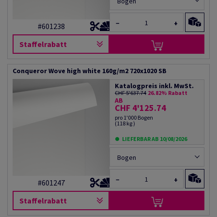
Bogen
−
+
#601238
Staffelrabatt
Conqueror Wove high white 160g/m2 720x1020 SB
Katalogpreis inkl. MwSt.
CHF 5'637.74
26.82% Rabatt
AB
CHF 4'125.74
pro 1'000 Bogen
(118 kg )
LIEFERBAR AB 10/08/2026
Bogen
−
+
#601247
Staffelrabatt