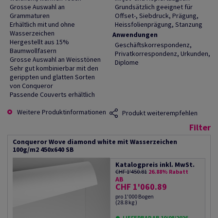
Grosse Auswahl an
Grundsätzlich geeignet für
Grammaturen
Offset-, Siebdruck, Prägung,
Erhältlich mit und ohne
Heissfolienprägung, Stanzung
Wasserzeichen
Anwendungen
Hergestellt aus 15%
Geschäftskorrespondenz,
Baumwollfasern
Privatkorrespondenz, Urkunden,
Grosse Auswahl an Weisstönen
Diplome
Sehr gut kombinierbar mit den
gerippten und glatten Sorten
von Conqueror
Passende Couverts erhältlich
Weitere Produktinformationen
Produkt weiterempfehlen
Filter
Conqueror Wove diamond white mit Wasserzeichen
100g/m2 450x640 SB
Katalogpreis inkl. MwSt.
CHF 1'450.81
26.88% Rabatt
AB
CHF 1'060.89
pro 1'000 Bogen
(28.8 kg )
LIEFERBAR AB 10/08/2026