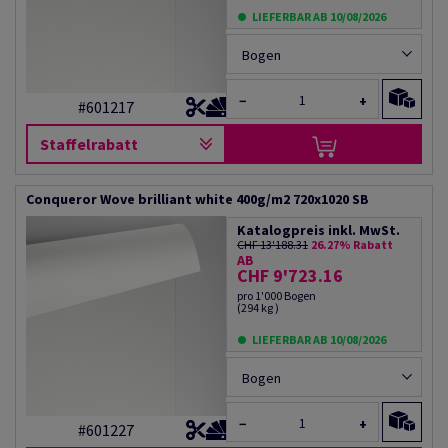
LIEFERBAR AB 10/08/2026
Bogen
−
+
#601217
Staffelrabatt
Conqueror Wove brilliant white 400g/m2 720x1020 SB
Katalogpreis inkl. MwSt.
CHF 13'188.31
26.27% Rabatt
AB
CHF 9'723.16
pro 1'000 Bogen
(294 kg )
LIEFERBAR AB 10/08/2026
Bogen
−
+
#601227