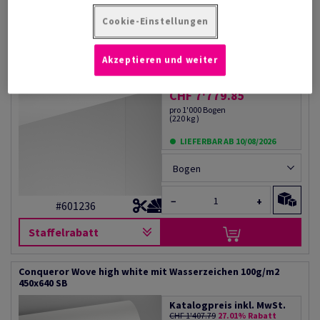
Staffelrabatt
Cookie-Einstellungen
Conqueror Wove diamond white 300g/m2 720x1020 SB
Akzeptieren und weiter
Katalogpreis inkl. MwSt.
CHF 10'548.94
26.25% Rabatt
AB
CHF 7'779.85
pro 1'000 Bogen
(220 kg )
LIEFERBAR AB 10/08/2026
Bogen
−
+
#601236
Staffelrabatt
Conqueror Wove high white mit Wasserzeichen 100g/m2
450x640 SB
Katalogpreis inkl. MwSt.
CHF 1'407.79
27.01% Rabatt