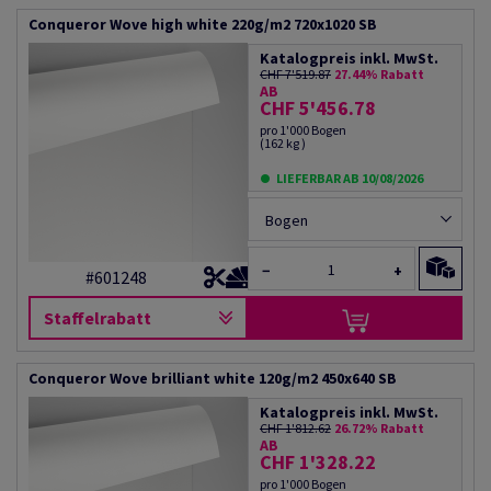
Conqueror Wove high white 220g/m2 720x1020 SB
Katalogpreis inkl. MwSt.
CHF 7'519.87
27.44% Rabatt
AB
CHF 5'456.78
pro 1'000 Bogen
(162 kg )
LIEFERBAR AB 10/08/2026
Bogen
−
+
#601248
Staffelrabatt
Conqueror Wove brilliant white 120g/m2 450x640 SB
Katalogpreis inkl. MwSt.
CHF 1'812.62
26.72% Rabatt
AB
CHF 1'328.22
pro 1'000 Bogen