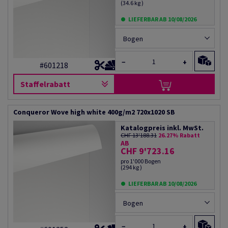
(34.6 kg )
LIEFERBAR AB 10/08/2026
Bogen
−
+
#601218
Staffelrabatt
Conqueror Wove high white 400g/m2 720x1020 SB
Katalogpreis inkl. MwSt.
CHF 13'188.31
26.27% Rabatt
AB
CHF 9'723.16
pro 1'000 Bogen
(294 kg )
LIEFERBAR AB 10/08/2026
Bogen
−
+