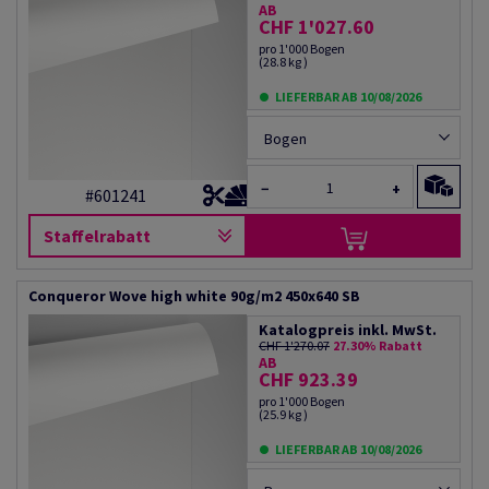
AB
CHF 1'027.60
pro 1'000 Bogen
(28.8 kg )
LIEFERBAR AB 10/08/2026
Bogen
−
+
#601241
Staffelrabatt
Conqueror Wove high white 90g/m2 450x640 SB
Katalogpreis inkl. MwSt.
CHF 1'270.07
27.30% Rabatt
AB
CHF 923.39
pro 1'000 Bogen
(25.9 kg )
LIEFERBAR AB 10/08/2026