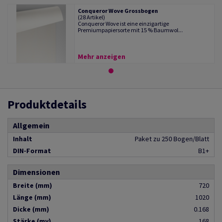
Conqueror Wove Grossbogen
(28 Artikel)
Conqueror Wove ist eine einzigartige
Premiumpapiersorte mit 15 % Baumwol...
Mehr anzeigen
Produktdetails
Allgemein
Inhalt
Paket zu 250 Bogen/Blatt
DIN-Format
B1+
Dimensionen
Breite (mm)
720
Länge (mm)
1020
Dicke (mm)
0.168
Stärke (my)
168