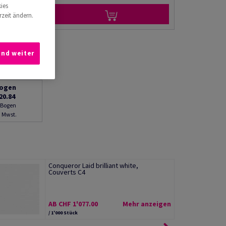
ies
rzeit ändern.
und weiter
ogen
20.84
0 Bogen
. Mwst.
Conqueror Laid brilliant white,
Couverts C4
AB CHF 1'077.00
Mehr anzeigen
/ 1'000 Stück