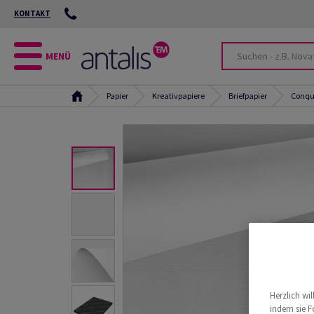
KONTAKT
MENÜ
Papier
Kreativpapiere
Briefpapier
Conqu
Herzlich wi
indem sie F