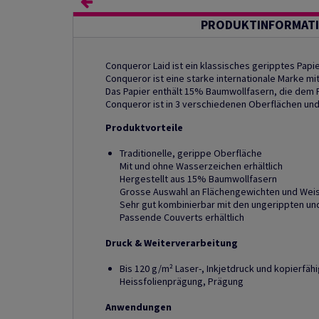
PRODUKTINFORMAT
Conqueror Laid ist ein klassisches geripptes Papie
Conqueror ist eine starke internationale Marke mi
Das Papier enthält 15% Baumwollfasern, die dem Pa
Conqueror ist in 3 verschiedenen Oberflächen und
Produktvorteile
Traditionelle, gerippe Oberfläche
Mit und ohne Wasserzeichen erhältlich
Hergestellt aus 15% Baumwollfasern
Grosse Auswahl an Flächengewichten und Wei
Sehr gut kombinierbar mit den ungerippten un
Passende Couverts erhältlich
Druck & Weiterverarbeitung
Bis 120 g/m² Laser-, Inkjetdruck und kopierfäh
Heissfolienprägung, Prägung
Anwendungen