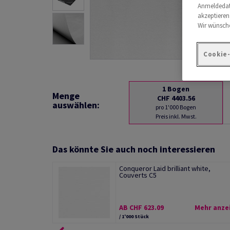
Anmeldedate
akzeptieren
Wir wünsche
Cookie
1
Bogen
Menge
CHF 4403.56
auswählen:
pro 1'000 Bogen
Preis inkl. Mwst.
Das könnte Sie auch noch interessieren
Conqueror Laid brilliant white,
Couverts C5
AB CHF 623.09
Mehr anze
/ 1'000 Stück