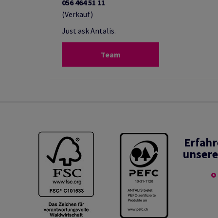
056 464 51 11
(Verkauf)
Just ask Antalis.
Team
Erfahr
unsere