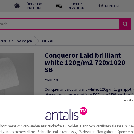
ÜBER 11'000
SICHERE
KONTAKT
PRODUKTE
BEZAHLUNG
eror Laid Grossbogen
601270
Conqueror Laid brilliant
white 120g/m2 720x1020
SB
#601270
Conqueror Laid, brilliant white, 120g/m2, gerippt,
Wasserzeichen, woodfree ECF with 15% cotton, 
720mm x 1020mm, B1+, SB, Paket zu 250 Bogen/Bl
weite
Mix Credit
Produkt zuschneiden
Muster bestellen
llkommen! Wir verwenden nur zuckerfreie Cookies. Dennoch versüssen sie Ihr Online-
Weitere
Produktinformationen
olgendes sicherstellen: · Schnelle und zuverlässige Webseiten-Navigation · Speichern
weite