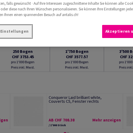
n, falls gewünscht · Auf Ihre Interessen zugeschnittene Inhalte Sie können alle Cook
 oder diese nach Ihren Wünschen personalisieren. Sie können Ihre Einstellungen jede
n Ihnen einen spannenden Besuch auf antalis.ch!
-Einstellungen
Akzeptieren 
250
Bogen
1'750
Bogen
3'500
B
CHF 3753.45
CHF 3577.57
CHF 32
pro 1'000 Bogen
pro 1'000 Bogen
pro 1'00
Preis inkl. Mwst.
Preis inkl. Mwst.
Preis inkl
Conqueror Laid brilliant white,
Couverts C5, Fenster rechts
igen
AB CHF 708.38
Mehr anzeigen
/ 1'000 Stück