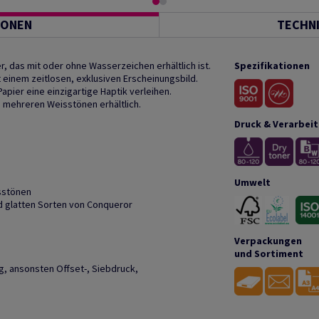
IONEN
TECHN
r, das mit oder ohne Wasserzeichen erhältlich ist.
Spezifikationen
t einem zeitlosen, exklusiven Erscheinungsbild.
pier eine einzigartige Haptik verleihen.
 mehreren Weisstönen erhältlich.
Druck & Verarbei
Umwelt
sstönen
d glatten Sorten von Conqueror
Verpackungen
und Sortiment
ig, ansonsten Offset-, Siebdruck,