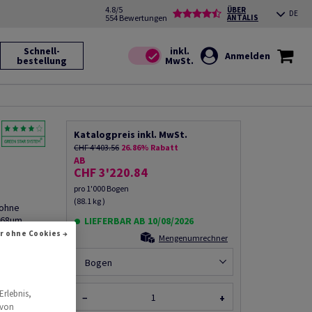
4.8/5
ÜBER
DE
554 Bewertungen
ANTALIS
Schnell-
Anmelden
bestellung
Katalogpreis inkl. MwSt.
CHF 4'403.56
26.86% Rabatt
AB
CHF 3'220.84
pro 1'000 Bogen
(88.1 kg )
 ohne
168µm,
LIEFERBAR AB 10/08/2026
att, FSC
r ohne Cookies →
Mengenumrechner
Bogen
Erlebnis,
Produkt
−
+
 von
rempfehlen