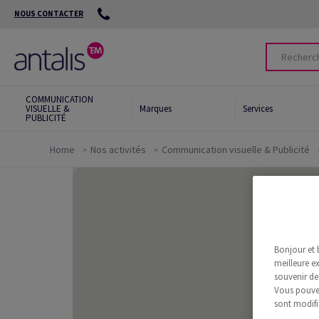
NOUS CONTACTER
COMMUNICATION
VISUELLE &
Marques
Services
PUBLICITÉ
Home
Nos activités
Communication visuelle & Publicité
Nos engagements
Alternatives éco-
responsables
Green Star System™
Bonjour et 
meilleure ex
souvenir de
Vous pouvez
sont modifi