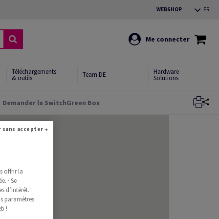
WEBSHOP
FR
Me connecter
Téléchargements
Hardware
Team DE
& outils
Solutions
Demander la SwitchGreen Box
Fermer
Continuer sans accepter →
offrir la
e. · Se
s d’intérêt.
os paramètres
b !