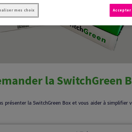
aliser mes choix
Accepter
mander la SwitchGreen 
us présenter la SwitchGreen Box et vous aider à simplifier 