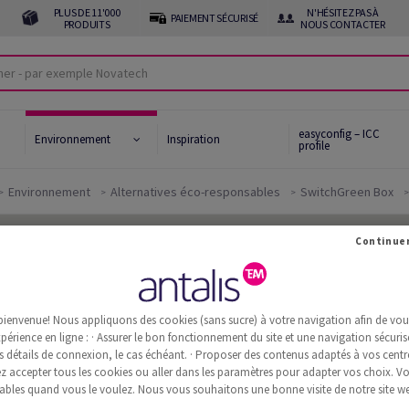
PLUS DE 11'000
N'HÉSITEZ PAS À
PAIEMENT SÉCURISÉ
PRODUITS
NOUS CONTACTER
easyconfig – ICC
Environnement
Inspiration
profile
Environnement
Alternatives éco-responsables
SwitchGreen Box
bienvenue! Nous appliquons des cookies (sans sucre) à votre navigation afin de vous 
périence en ligne : · Assurer le bon fonctionnement du site et une navigation sécurisé
s détails de connexion, le cas échéant. · Proposer des contenus adaptés à vos centre
 accepter tous les cookies ou aller dans les paramètres pour adapter vos choix. V
ables quand vous le voulez. Nous vous souhaitons une bonne visite de notre site we