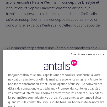
avons rencontré Natalie Weinmann, conceptrice Lifestyle et
Innovation, et Sophie Chapotat, directrice artistique, qui
travaillent toutes deux au bureau de tendances Carlin, afin
qu’elles nous présentent le concept et les couleurs – voici
donc un bref extrait de l’entretien qu’elles nous ont accordé.
« Le marché est porteur d’une véritable demande en ce qui
concerne la gamme de papiers de type « kraft ».
Cont
Il y a un besoin d’authenticité et de respect de la nature. »
Natalie Weinmann
Bonjour et bienvenue! Nous appliquons des cookies (sans sucre) à votre
navigation afin de vous offrir la meilleure expérience en ligne : · Assurer le
bon fonctionnement du site et une navigation sécurisée. · Se souvenir des
Pourriez-vous nous indiquer ce qui, pour
détails de connexion, le cas échéant. · Proposer des contenus adaptés à
vos centres d’intérêt. Vous pouvez accepter tous les cookies ou aller dans
vous, constituait le
cœur même
du projet ?
les paramètres pour adapter vos choix. Vos paramètres sont modifiables
quand vous le voulez. Nous vous souhaitons une bonne visite de notre site
web !