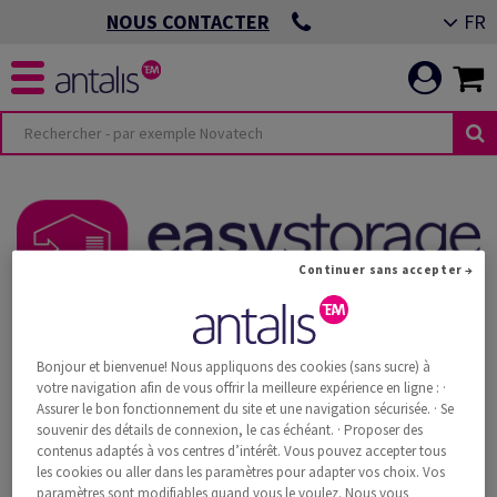
FR
NOUS CONTACTER
Continuer sans accepter →
Stockez vos supports de communication
Bonjour et bienvenue! Nous appliquons des cookies (sans sucre) à
imprimée et autres biens chez Antalis
votre navigation afin de vous offrir la meilleure expérience en ligne : ·
Assurer le bon fonctionnement du site et une navigation sécurisée. · Se
souvenir des détails de connexion, le cas échéant. · Proposer des
Profitez des capacités de stockage d'Antalis. Avec le service
contenus adaptés à vos centres d’intérêt. Vous pouvez accepter tous
easystorage, nous mettons à votre disposition un entrepôt pour
les cookies ou aller dans les paramètres pour adapter vos choix. Vos
tous vos supports de communication imprimée et autres biens.
paramètres sont modifiables quand vous le voulez. Nous vous