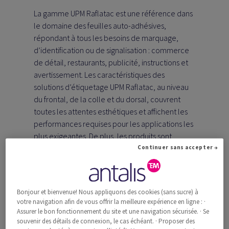
La gamme UPM Raflatac est une référence dans
le domaine des feuilles auto-adhésives,
répondant à tous les besoins de marquage,
d’identification ou de signalisation : commerce
de détail, restaurants, publicité, instructions et
avertissement. Les caractéristiques des
solutions d’étiquetage UPM Raflatac, au niveau
du frontal, de la colle et du dorsal, couvrent
toutes les attentes esthétiques et affichent les
performances requises pour les applications les
plus exigeantes. De plus, les produits sont
durables: les usines ont obtenu la certification
Continuer sans accepter →
environnementale ISO 14001; une partie des
papiers utilisés pour les étiquettes est certifiée
FSC et les adhésifs à base d’eau ne contiennent
Bonjour et bienvenue! Nous appliquons des cookies (sans sucre) à
aucun solvant.
votre navigation afin de vous offrir la meilleure expérience en ligne : ·
Assurer le bon fonctionnement du site et une navigation sécurisée. · Se
souvenir des détails de connexion, le cas échéant. · Proposer des
Antalis lance les nouveaux matériaux
RAFNXT+