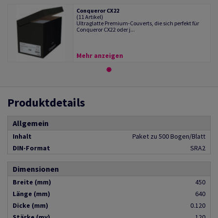
Conqueror CX22
(11 Artikel)
Ultraglatte Premium-Couverts, die sich perfekt für
Conqueror CX22 oder j...
Mehr anzeigen
Produktdetails
Allgemein
Inhalt
Paket zu 500 Bogen/Blatt
DIN-Format
SRA2
Dimensionen
Breite (mm)
450
Länge (mm)
640
Dicke (mm)
0.120
Stärke (my)
120