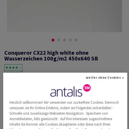
Conqueror CX22 high white ohne
Wasserzeichen 100g/m2 450x640 SB
weiter ohne Cookies →
#601335
Conqueror CX22, high white, 100g/m2, smooth, ohne Wasserzeichen,
woodfree ECF with 15% cotton, 120µm, 450mm x 640mm, SRA2, SB,
Paket zu 500 Bogen/Blatt, FSC Mix Credit
Herzlich willkommen! Wir verwenden nur zuckerfreie Cookies. Dennoch
versüssen sie Ihr Online-Erlebnis, indem sie Folgendes sicherstellen: ·
Weitere Produktinformationen
Produkt weiterempfehlen
Schnelle und zuverlässige Webseiten-Navigation · Speichern von
Anmeldedaten, falls gewünscht · Auf Ihre Interessen zugeschnittene
Katalogpreis inkl. MwSt.
Inhalte Sie können alle Cookies akzeptieren oder diese nach Ihren