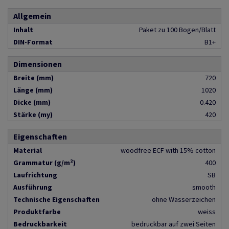
Allgemein
Inhalt
Paket zu 100 Bogen/Blatt
DIN-Format
B1+
Dimensionen
Breite (mm)
720
Länge (mm)
1020
Dicke (mm)
0.420
Stärke (my)
420
Eigenschaften
Material
woodfree ECF with 15% cotton
Grammatur (g/m²)
400
Laufrichtung
SB
Ausführung
smooth
Technische Eigenschaften
ohne Wasserzeichen
Produktfarbe
weiss
Bedruckbarkeit
bedruckbar auf zwei Seiten