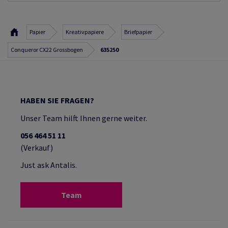
Papier
Kreativpapiere
Briefpapier
Conqueror CX22 Grossbogen
635250
HABEN SIE FRAGEN?
Unser Team hilft Ihnen gerne weiter.
056 464 51 11
(Verkauf)
Just ask Antalis.
Team