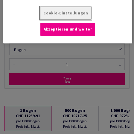
CHF 11'239.91
13.49% Rabatt
AB
CHF 9'723.16
Cookie-Einstellungen
pro 1'000 Bogen
(294 kg )
Akzeptieren und weiter
LIEFERBAR AB 10/08/2026
Mengenumrechner
Bogen
−
+
1
Bogen
500
Bogen
1'000
Bogen
CHF 11239.91
CHF 10717.25
CHF 9723.16
pro 1'000 Bogen
pro 1'000 Bogen
pro 1'000 Bogen
Preis inkl. Mwst.
Preis inkl. Mwst.
Preis inkl. Mwst.