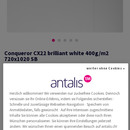
Conqueror CX22 brilliant white 400g/m2
720x1020 SB
weiter ohne Cookies →
#635250
Conqueror CX22, brilliant white, 400g/m2, smooth, ohne
Herzlich willkommen! Wir verwenden nur zuckerfreie Cookies. Dennoch
Wasserzeichen, woodfree ECF with 15% cotton, 420µm, 720mm x
versüssen sie Ihr Online-Erlebnis, indem sie Folgendes sicherstellen: ·
1020mm, B1+, SB, Paket zu 100 Bogen/Blatt, FSC Mix Credit
Schnelle und zuverlässige Webseiten-Navigation · Speichern von
Weitere Produktinformationen
Anmeldedaten, falls gewünscht · Auf Ihre Interessen zugeschnittene
Produkt weiterempfehlen
Inhalte Sie können alle Cookies akzeptieren oder diese nach Ihren
Wünschen personalisieren. Sie können Ihre Einstellungen jederzeit
Katalogpreis inkl. MwSt.
ändern. Wir wünschen Ihnen einen spannenden Besuch auf antalis.ch!