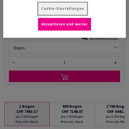
CHF 7'493.17
14.04% Rabatt
AB
Cookie-Einstellungen
CHF 6'441.35
pro 1'000 Bogen
(184 kg )
Akzeptieren und weiter
LIEFERBAR AB 10/08/2026
Mengenumrechner
Bogen
−
+
1
Bogen
800
Bogen
1'700
Bogen
CHF 7493.17
CHF 7148.87
CHF 6441.35
pro 1'000 Bogen
pro 1'000 Bogen
pro 1'000 Bogen
Preis inkl. Mwst.
Preis inkl. Mwst.
Preis inkl. Mwst.