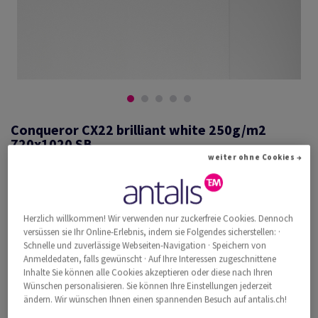
Conqueror CX22 brilliant white 250g/m2
720x1020 SB
weiter ohne Cookies →
#601332
Herzlich willkommen! Wir verwenden nur zuckerfreie Cookies. Dennoch
Conqueror CX22, brilliant white, 250g/m2, smooth, ohne
versüssen sie Ihr Online-Erlebnis, indem sie Folgendes sicherstellen: ·
Wasserzeichen, woodfree ECF with 15% cotton, 270µm, 720mm x
Schnelle und zuverlässige Webseiten-Navigation · Speichern von
1020mm, B1+, SB, Paket zu 100 Bogen/Blatt, FSC Mix Credit
Anmeldedaten, falls gewünscht · Auf Ihre Interessen zugeschnittene
Weitere Produktinformationen
Produkt weiterempfehlen
Inhalte Sie können alle Cookies akzeptieren oder diese nach Ihren
Wünschen personalisieren. Sie können Ihre Einstellungen jederzeit
ändern. Wir wünschen Ihnen einen spannenden Besuch auf antalis.ch!
Katalogpreis inkl. MwSt.