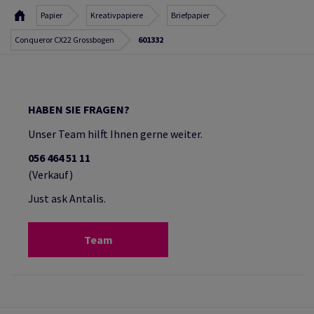
Papier
Kreativpapiere
Briefpapier
Conqueror CX22 Grossbogen
601332
HABEN SIE FRAGEN?
Unser Team hilft Ihnen gerne weiter.
056 464 51 11
(Verkauf)
Just ask Antalis.
Team