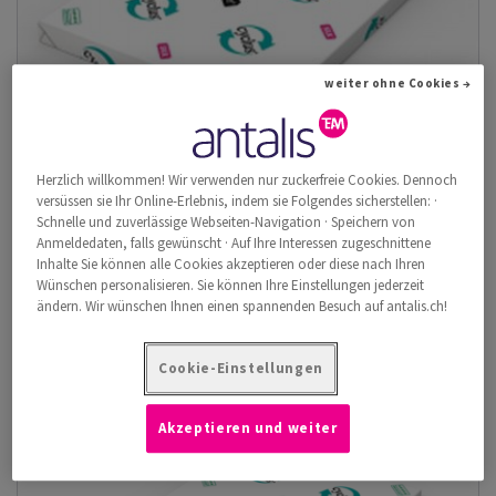
weiter ohne Cookies →
Herzlich willkommen! Wir verwenden nur zuckerfreie Cookies. Dennoch
versüssen sie Ihr Online-Erlebnis, indem sie Folgendes sicherstellen: ·
Schnelle und zuverlässige Webseiten-Navigation · Speichern von
Anmeldedaten, falls gewünscht · Auf Ihre Interessen zugeschnittene
Cyclus Silk
Inhalte Sie können alle Cookies akzeptieren oder diese nach Ihren
Das gestrichene Papier Cyclus Silk ist die perfekte Lösung für
Wünschen personalisieren. Sie können Ihre Einstellungen jederzeit
alle Ihre Anwendungen, v...
ändern. Wir wünschen Ihnen einen spannenden Besuch auf antalis.ch!
Artikel anzeigen
(50)
Cookie-Einstellungen
Akzeptieren und weiter