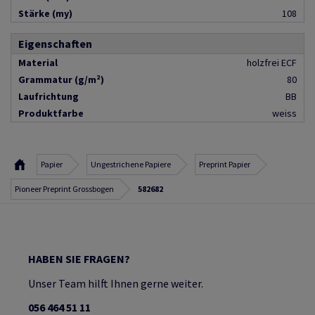
Stärke (my)
108
Eigenschaften
Material
holzfrei ECF
Grammatur (g/m²)
80
Laufrichtung
BB
Produktfarbe
weiss
Papier
Ungestrichene Papiere
Preprint Papier
Pioneer Preprint Grossbogen
582682
HABEN SIE FRAGEN?
Unser Team hilft Ihnen gerne weiter.
056 464 51 11