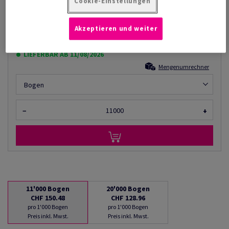
CHF 150.48
14.30% Rabatt
Cookie-Einstellungen
AB
CHF 128.96
Akzeptieren und weiter
pro 1'000 Bogen
(11.8 kg )
LIEFERBAR AB 11/08/2026
Mengenumrechner
Bogen
−
+
11'000
Bogen
20'000
Bogen
CHF 150.48
CHF 128.96
pro 1'000 Bogen
pro 1'000 Bogen
Preis inkl. Mwst.
Preis inkl. Mwst.