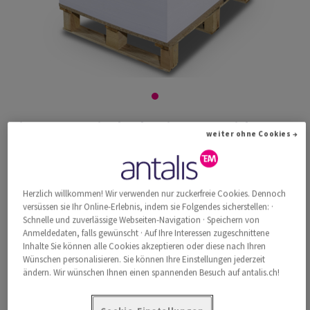
Pioneer Preprint hochweiss ungestrichen
weiter ohne Cookies →
80g/m2 460x320 BB
Herzlich willkommen! Wir verwenden nur zuckerfreie Cookies. Dennoch
#582682
versüssen sie Ihr Online-Erlebnis, indem sie Folgendes sicherstellen: ·
Pioneer, Preprint, hochweiss, holzfrei ECF, 80g/m2, 460mm x 320mm,
Schnelle und zuverlässige Webseiten-Navigation · Speichern von
SRA3+, BB, Pal. zu 40000 Bogen ungeriest, abgesteckt zu 500 Bogen,
Anmeldedaten, falls gewünscht · Auf Ihre Interessen zugeschnittene
FSC Mix 70%
Inhalte Sie können alle Cookies akzeptieren oder diese nach Ihren
Wünschen personalisieren. Sie können Ihre Einstellungen jederzeit
Weitere Produktinformationen
Produkt weiterempfehlen
ändern. Wir wünschen Ihnen einen spannenden Besuch auf antalis.ch!
Katalogpreis inkl. MwSt.