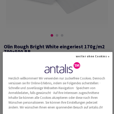
Olin Rough Bright White eingeriest 170g/m2
700x500 BB
weiter ohne Cookies →
#660503
Herzlich willkommen! Wir verwenden nur zuckerfreie Cookies. Dennoch
Olin, Rough, Bright White, matt, holzfrei ECF, 170g/m2, 700mm x
versüssen sie Ihr Online-Erlebnis, indem sie Folgendes sicherstellen: ·
500mm, BB, Paket zu 250 Bogen/Blatt, FSC Mix Credit
Schnelle und zuverlässige Webseiten-Navigation · Speichern von
Weitere Produktinformationen
Produkt weiterempfehlen
Anmeldedaten, falls gewünscht · Auf Ihre Interessen zugeschnittene
Inhalte Sie können alle Cookies akzeptieren oder diese nach Ihren
Wünschen personalisieren. Sie können Ihre Einstellungen jederzeit
Katalogpreis inkl. MwSt.
ändern. Wir wünschen Ihnen einen spannenden Besuch auf antalis.ch!
CHF 854.96
33.57% Rabatt