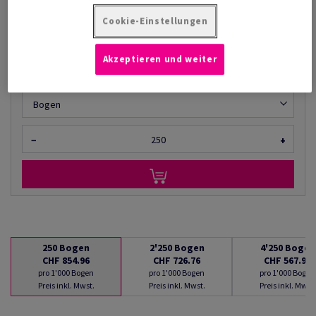
AB
CHF 567.96
Cookie-Einstellungen
pro 1'000 Bogen
(59.5 kg )
Akzeptieren und weiter
LIEFERBAR AB 07/08/2026
Mengenumrechner
Bogen
−
+
250
Bogen
2'250
Bogen
4'250
Bogen
CHF 854.96
CHF 726.76
CHF 567.96
pro 1'000 Bogen
pro 1'000 Bogen
pro 1'000 Bogen
Preis inkl. Mwst.
Preis inkl. Mwst.
Preis inkl. Mwst.