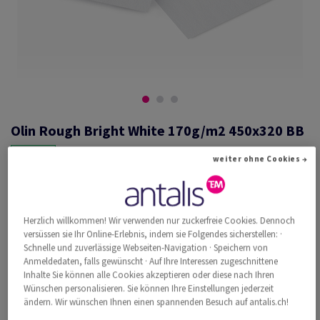
Olin Rough Bright White 170g/m2 450x320 BB
weiter ohne Cookies →
#660501
Olin, Rough, Bright White, matt, holzfrei ECF, 170g/m2, 450mm x
Herzlich willkommen! Wir verwenden nur zuckerfreie Cookies. Dennoch
320mm, SRA3, BB, Paket zu 250 Bogen/Blatt, FSC Mix Credit
versüssen sie Ihr Online-Erlebnis, indem sie Folgendes sicherstellen: ·
Weitere Produktinformationen
Produkt weiterempfehlen
Schnelle und zuverlässige Webseiten-Navigation · Speichern von
Anmeldedaten, falls gewünscht · Auf Ihre Interessen zugeschnittene
Inhalte Sie können alle Cookies akzeptieren oder diese nach Ihren
Katalogpreis inkl. MwSt.
Wünschen personalisieren. Sie können Ihre Einstellungen jederzeit
CHF 351.76
33.56% Rabatt
ändern. Wir wünschen Ihnen einen spannenden Besuch auf antalis.ch!
AB
CHF 233.71