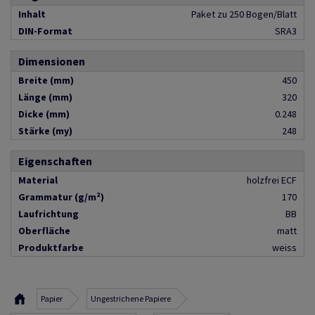
Inhalt
Paket zu 250 Bogen/Blatt
DIN-Format
SRA3
Dimensionen
Breite (mm)
450
Länge (mm)
320
Dicke (mm)
0.248
Stärke (my)
248
Eigenschaften
Material
holzfrei ECF
Grammatur (g/m²)
170
Laufrichtung
BB
Oberfläche
matt
Produktfarbe
weiss
Papier
Ungestrichene Papiere