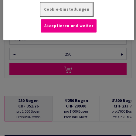
pro 1'000 Bogen
Cookie-Einstellungen
(24.5 kg )
LIEFERBAR AB 10/08/2026
Akzeptieren und weiter
Mengenumrechner
Bogen
−
+
250
Bogen
4'250
Bogen
8'500
Bogen
CHF 351.76
CHF 299.00
CHF 233.71
pro 1'000 Bogen
pro 1'000 Bogen
pro 1'000 Bogen
Preis inkl. Mwst.
Preis inkl. Mwst.
Preis inkl. Mwst.