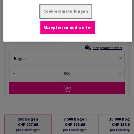
Katalogpreis inkl. MwSt.
CHF 207.66
34.20% Rabatt
Cookie-Einstellungen
AB
CHF 136.64
pro 1'000 Bogen
Akzeptieren und weiter
(14.4 kg )
LIEFERBAR AB 10/08/2026
Mengenumrechner
Bogen
−
+
500
Bogen
7'500
Bogen
15'000
Boge
CHF 207.66
CHF 175.66
CHF 136.64
pro 1'000 Bogen
pro 1'000 Bogen
pro 1'000 Bogen