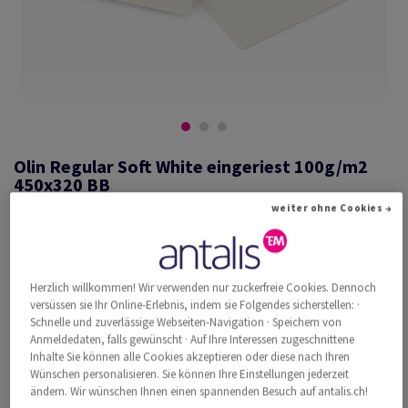
Olin Regular Soft White eingeriest 100g/m2
450x320 BB
weiter ohne Cookies →
#735441
Herzlich willkommen! Wir verwenden nur zuckerfreie Cookies. Dennoch
Olin, Regular, Soft White, holzfrei ECF, 100g/m2, 450mm x 320mm,
SRA3, BB, Paket zu 500 Bogen/Blatt, FSC Mix Credit
versüssen sie Ihr Online-Erlebnis, indem sie Folgendes sicherstellen: ·
Schnelle und zuverlässige Webseiten-Navigation · Speichern von
Weitere Produktinformationen
Produkt weiterempfehlen
Anmeldedaten, falls gewünscht · Auf Ihre Interessen zugeschnittene
Inhalte Sie können alle Cookies akzeptieren oder diese nach Ihren
Neu im Sortiment
Wünschen personalisieren. Sie können Ihre Einstellungen jederzeit
ändern. Wir wünschen Ihnen einen spannenden Besuch auf antalis.ch!