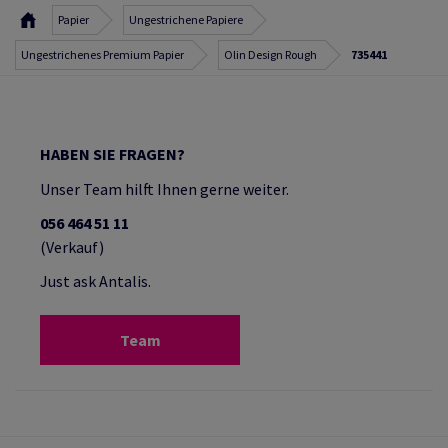
Papier
Ungestrichene Papiere
Ungestrichenes Premium Papier
Olin Design Rough
735441
HABEN SIE FRAGEN?
Unser Team hilft Ihnen gerne weiter.
056 464 51 11
(Verkauf)
Just ask Antalis.
Team