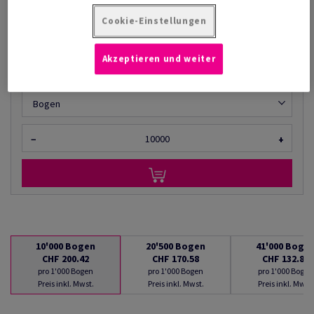
AB
CHF 132.85
Cookie-Einstellungen
pro 1'000 Bogen
(12.5 kg )
Akzeptieren und weiter
LIEFERBAR AB 10/08/2026
Mengenumrechner
Bogen
−
+
10'000
Bogen
20'500
Bogen
41'000
Boge
CHF 200.42
CHF 170.58
CHF 132.85
pro 1'000 Bogen
pro 1'000 Bogen
pro 1'000 Bogen
Preis inkl. Mwst.
Preis inkl. Mwst.
Preis inkl. Mwst.