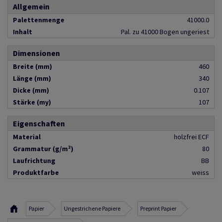
Allgemein
Palettenmenge
41000.0
Inhalt
Pal. zu 41000 Bogen ungeriest
Dimensionen
Breite (mm)
460
Länge (mm)
340
Dicke (mm)
0.107
Stärke (my)
107
Eigenschaften
Material
holzfrei ECF
Grammatur (g/m²)
80
Laufrichtung
BB
Produktfarbe
weiss
Papier
Ungestrichene Papiere
Preprint Papier