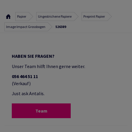
Papier
Ungestrichene Papiere
Preprint Papier
Image Impact Grossbogen
526389
HABEN SIE FRAGEN?
Unser Team hilft Ihnen gerne weiter.
056 464 51 11
(Verkauf)
Just ask Antalis.
Team