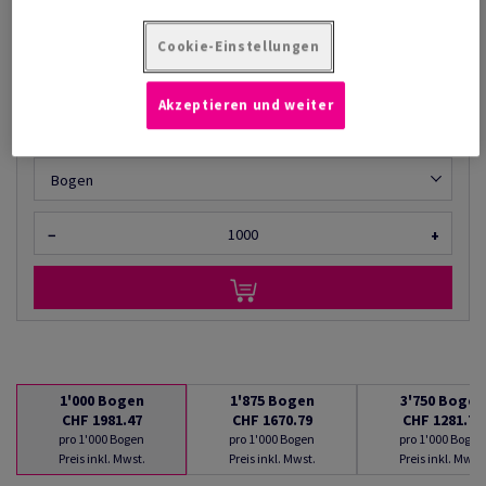
CHF 1'981.47
35.31% Rabatt
AB
CHF 1'281.74
Cookie-Einstellungen
pro 1'000 Bogen
(150 kg )
Akzeptieren und weiter
LIEFERBAR AB 08/08/2026
Mengenumrechner
Bogen
−
+
1'000
Bogen
1'875
Bogen
3'750
Bogen
CHF 1981.47
CHF 1670.79
CHF 1281.74
pro 1'000 Bogen
pro 1'000 Bogen
pro 1'000 Bogen
Preis inkl. Mwst.
Preis inkl. Mwst.
Preis inkl. Mwst.