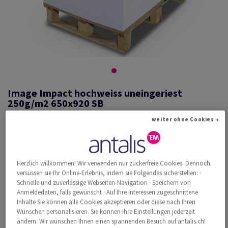
Image Impact hochweiss uneingeriest
250g/m2 650x920 SB
weiter ohne Cookies →
#526389
Image, Impact, hochweiss, holzfrei ECF, 250g/m2, 650mm x 920mm,
Herzlich willkommen! Wir verwenden nur zuckerfreie Cookies. Dennoch
SB, Pal. zu 3750 Bogen ungeriest, abgesteckt zu 125 Bogen, FSC Mix
versüssen sie Ihr Online-Erlebnis, indem sie Folgendes sicherstellen: ·
Credit
Schnelle und zuverlässige Webseiten-Navigation · Speichern von
Weitere Produktinformationen
Anmeldedaten, falls gewünscht · Auf Ihre Interessen zugeschnittene
Produkt weiterempfehlen
Inhalte Sie können alle Cookies akzeptieren oder diese nach Ihren
Wünschen personalisieren. Sie können Ihre Einstellungen jederzeit
Katalogpreis inkl. MwSt.
ändern. Wir wünschen Ihnen einen spannenden Besuch auf antalis.ch!