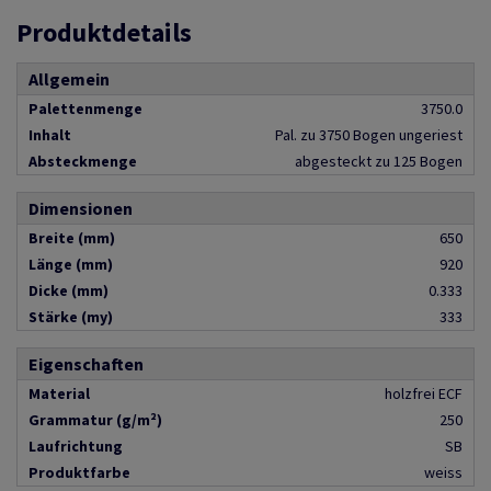
Produktdetails
Allgemein
Palettenmenge
3750.0
Inhalt
Pal. zu 3750 Bogen ungeriest
Absteckmenge
abgesteckt zu 125 Bogen
Dimensionen
Breite (mm)
650
Länge (mm)
920
Dicke (mm)
0.333
Stärke (my)
333
Eigenschaften
Material
holzfrei ECF
Grammatur (g/m²)
250
Laufrichtung
SB
Produktfarbe
weiss