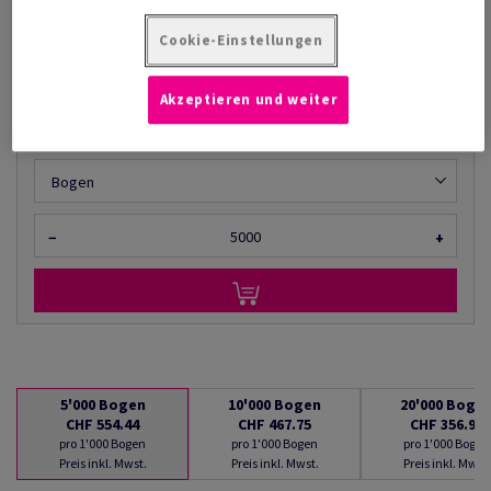
CHF 554.44
35.62% Rabatt
AB
CHF 356.95
Cookie-Einstellungen
pro 1'000 Bogen
(31.3 kg )
Akzeptieren und weiter
LIEFERBAR AB 10/08/2026
Mengenumrechner
Bogen
−
+
5'000
Bogen
10'000
Bogen
20'000
Boge
CHF 554.44
CHF 467.75
CHF 356.95
pro 1'000 Bogen
pro 1'000 Bogen
pro 1'000 Bogen
Preis inkl. Mwst.
Preis inkl. Mwst.
Preis inkl. Mwst.