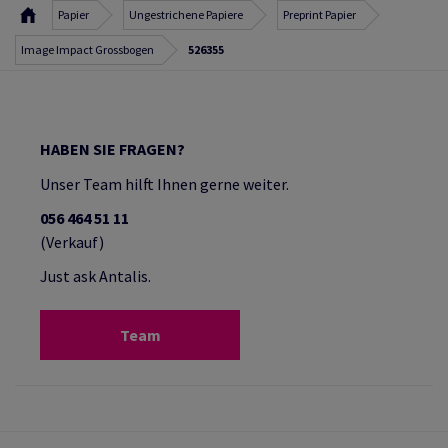
Papier
Ungestrichene Papiere
Preprint Papier
Image Impact Grossbogen
526355
HABEN SIE FRAGEN?
Unser Team hilft Ihnen gerne weiter.
056 464 51 11
(Verkauf)
Just ask Antalis.
Team