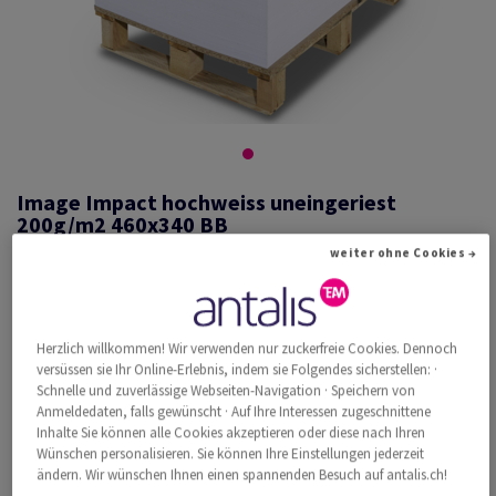
Image Impact hochweiss uneingeriest
200g/m2 460x340 BB
weiter ohne Cookies →
#526355
Herzlich willkommen! Wir verwenden nur zuckerfreie Cookies. Dennoch
Image, Impact, hochweiss, holzfrei ECF, 200g/m2, 460mm x 340mm,
BB, Pal. zu 20000 Bogen ungeriest, abgesteckt zu 250 Bogen, FSC Mix
versüssen sie Ihr Online-Erlebnis, indem sie Folgendes sicherstellen: ·
Credit
Schnelle und zuverlässige Webseiten-Navigation · Speichern von
Anmeldedaten, falls gewünscht · Auf Ihre Interessen zugeschnittene
Weitere Produktinformationen
Produkt weiterempfehlen
Inhalte Sie können alle Cookies akzeptieren oder diese nach Ihren
Wünschen personalisieren. Sie können Ihre Einstellungen jederzeit
ändern. Wir wünschen Ihnen einen spannenden Besuch auf antalis.ch!
Katalogpreis inkl. MwSt.