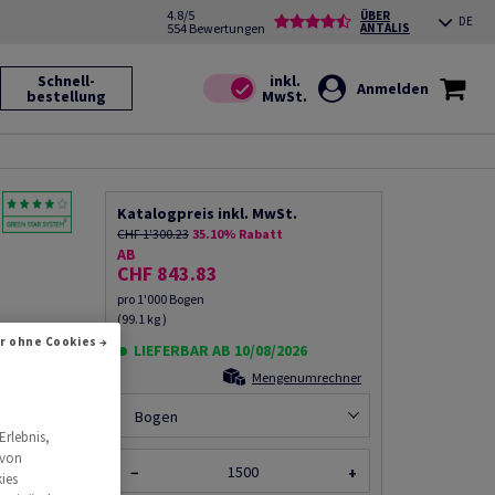
4.8/5
ÜBER
DE
554 Bewertungen
ANTALIS
Schnell-
Anmelden
bestellung
Katalogpreis inkl. MwSt.
CHF 1'300.23
35.10% Rabatt
AB
CHF 843.83
pro 1'000 Bogen
(99.1 kg )
, 720mm x
r ohne Cookies →
teckt zu
LIEFERBAR AB 10/08/2026
Mengenumrechner
Bogen
Erlebnis,
Produkt
 von
−
+
rempfehlen
ies