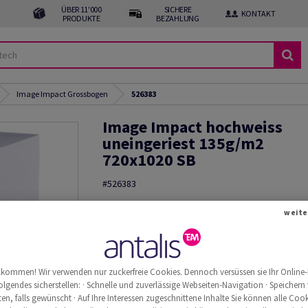
ÜBER 11'000
SICHERE
KONTAKT
PRODUKTE
BEZAHLUNG
Image Impact Grossbogen
526383
Image Impact hochweiss
uneingeriest 135g/m2
720x1020 SB
#526383
Image, Impact, hochweiss, holzfrei ECF, 135g/m2
weite
1020mm, SB, Pal. zu 6000 Bogen ungeriest, abges
250 Bogen, FSC Mix Credit
Produkt zuschneiden
Muster bestellen
llkommen! Wir verwenden nur zuckerfreie Cookies. Dennoch versüssen sie Ihr Online-
Weitere
olgendes sicherstellen: · Schnelle und zuverlässige Webseiten-Navigation · Speichern
Produktinformationen
weite
n, falls gewünscht · Auf Ihre Interessen zugeschnittene Inhalte Sie können alle Cook