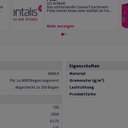
(15 Artikel)
in
Das umfassende Couvert Sortiment
.
Polar bietet Ihnen eine Vielfalt an For...
Mehr anzeigen
Eigenschaften
6000.0
Material
Pal. zu 6000 Bogen ungeriest
Grammatur (g/m²)
abgesteckt zu 250 Bogen
Laufrichtung
Produktfarbe
720
1020
0.173
173