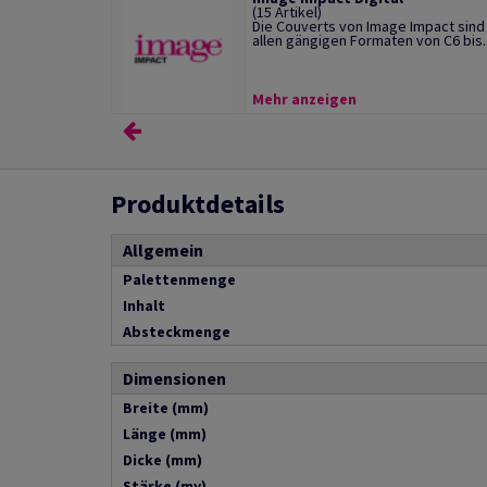
(15 Artikel)
Die Couverts von Image Impact sind 
allen gängigen Formaten von C6 bis..
Mehr anzeigen
Produktdetails
Allgemein
Palettenmenge
Inhalt
Absteckmenge
Dimensionen
Breite (mm)
Länge (mm)
Dicke (mm)
Stärke (my)