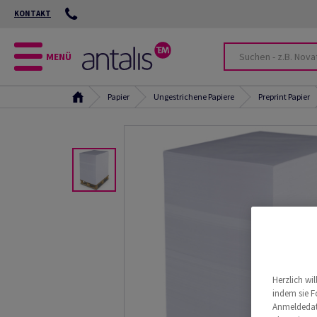
KONTAKT
MENÜ
Papier
Ungestrichene Papiere
Preprint Papier
Herzlich wi
indem sie F
Anmeldedate