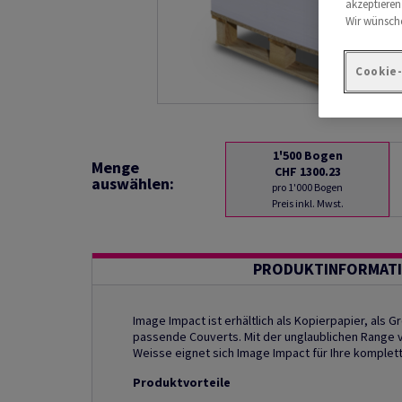
akzeptieren
Wir wünsche
Cookie
1'500
Bogen
Menge
CHF 1300.23
auswählen:
pro 1'000 Bogen
Preis inkl. Mwst.
PRODUKTINFORMAT
Image Impact ist erhältlich als Kopierpapier, als G
passende Couverts. Mit der unglaublichen Range 
Weisse eignet sich Image Impact für Ihre kompl
Produktvorteile