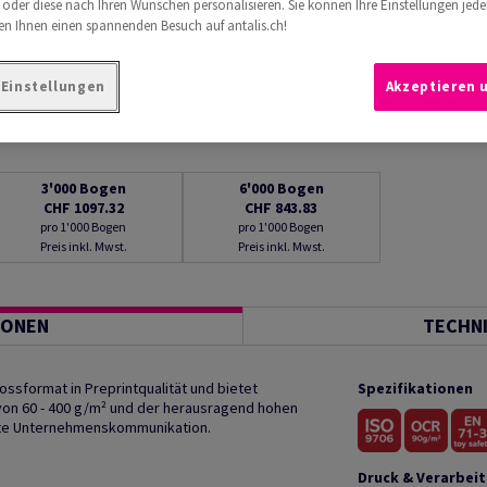
 oder diese nach Ihren Wünschen personalisieren. Sie können Ihre Einstellungen jede
n Ihnen einen spannenden Besuch auf antalis.ch!
-Einstellungen
Akzeptieren 
3'000
Bogen
6'000
Bogen
CHF 1097.32
CHF 843.83
pro 1'000 Bogen
pro 1'000 Bogen
Preis inkl. Mwst.
Preis inkl. Mwst.
IONEN
TECHN
rossformat in Preprintqualität und bietet
Spezifikationen
von 60 - 400 g/m² und der herausragend hohen
ette Unternehmenskommunikation.
Druck & Verarbei