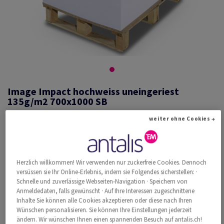
Image Impact hochweiss uneingeriest
135g/m2 700x1000 SB
weiter ohne Cookies →
#526382
Image, Impact, hochweiss, holzfrei ECF, 135g/m2, 700mm x 1000mm,
Herzlich willkommen! Wir verwenden nur zuckerfreie Cookies. Dennoch
B1, SB, Pal. zu 6000 Bogen ungeriest, abgesteckt zu 250 Bogen, FSC
versüssen sie Ihr Online-Erlebnis, indem sie Folgendes sicherstellen: ·
Mix Credit
Schnelle und zuverlässige Webseiten-Navigation · Speichern von
Weitere Produktinformationen
Produkt weiterempfehlen
Anmeldedaten, falls gewünscht · Auf Ihre Interessen zugeschnittene
Inhalte Sie können alle Cookies akzeptieren oder diese nach Ihren
Wünschen personalisieren. Sie können Ihre Einstellungen jederzeit
Katalogpreis inkl. MwSt.
ändern. Wir wünschen Ihnen einen spannenden Besuch auf antalis.ch!