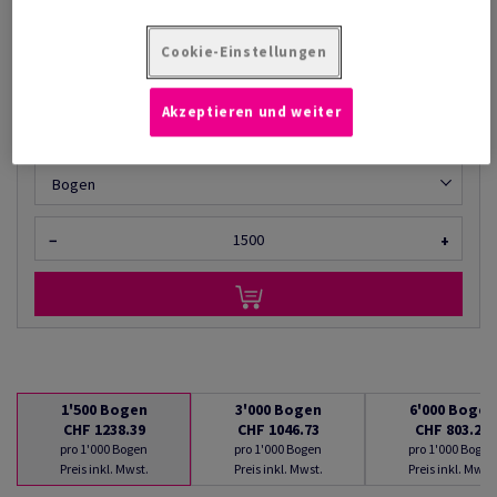
CHF 1'238.39
35.13% Rabatt
AB
CHF 803.29
Cookie-Einstellungen
pro 1'000 Bogen
(94.5 kg )
Akzeptieren und weiter
LIEFERBAR AB 07/08/2026
Mengenumrechner
Bogen
−
+
1'500
Bogen
3'000
Bogen
6'000
Bogen
CHF 1238.39
CHF 1046.73
CHF 803.29
pro 1'000 Bogen
pro 1'000 Bogen
pro 1'000 Bogen
Preis inkl. Mwst.
Preis inkl. Mwst.
Preis inkl. Mwst.