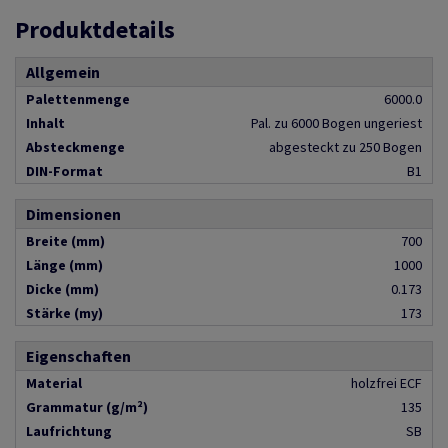
Produktdetails
Allgemein
Palettenmenge
6000.0
Inhalt
Pal. zu 6000 Bogen ungeriest
Absteckmenge
abgesteckt zu 250 Bogen
DIN-Format
B1
Dimensionen
Breite (mm)
700
Länge (mm)
1000
Dicke (mm)
0.173
Stärke (my)
173
Eigenschaften
Material
holzfrei ECF
Grammatur (g/m²)
135
Laufrichtung
SB