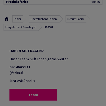
Produktfarbe
weiss
Papier
Ungestrichene Papiere
Preprint Papier
Image Impact Grossbogen
526382
HABEN SIE FRAGEN?
Unser Team hilft Ihnen gerne weiter.
056 464 51 11
(Verkauf)
Just ask Antalis.
Team