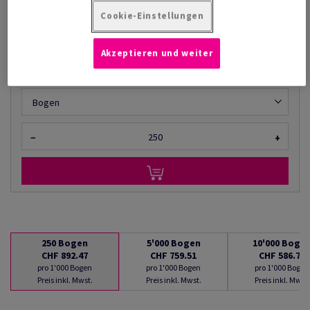
AB
CHF 586.77
Cookie-Einstellungen
pro 1'000 Bogen
(66.1 kg )
Akzeptieren und weiter
LIEFERBAR AB 07/08/2026
Mengenumrechner
Bogen
−
+
250
Bogen
5'000
Bogen
10'000
Boge
CHF 892.47
CHF 759.51
CHF 586.77
pro 1'000 Bogen
pro 1'000 Bogen
pro 1'000 Bogen
Preis inkl. Mwst.
Preis inkl. Mwst.
Preis inkl. Mwst.