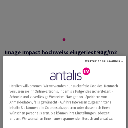
Image Impact hochweiss eingeriest 90g/m2
720x1020 SB
weiter ohne Cookies →
#517935
Herzlich willkommen! Wir verwenden nur zuckerfreie Cookies. Dennoch
Image, Impact, hochweiss, holzfrei ECF, 90g/m2, 720mm x 1020mm,
versüssen sie Ihr Online-Erlebnis, indem sie Folgendes sicherstellen: ·
SB, Paket zu 250 Bogen/Blatt, FSC Mix Credit
Schnelle und zuverlässige Webseiten-Navigation · Speichern von
Anmeldedaten, falls gewünscht · Auf Ihre Interessen zugeschnittene
Weitere Produktinformationen
Produkt weiterempfehlen
Inhalte Sie können alle Cookies akzeptieren oder diese nach Ihren
Wünschen personalisieren. Sie können Ihre Einstellungen jederzeit
Katalogpreis inkl. MwSt.
ändern. Wir wünschen Ihnen einen spannenden Besuch auf antalis.ch!
CHF 892.47
34.25% Rabatt