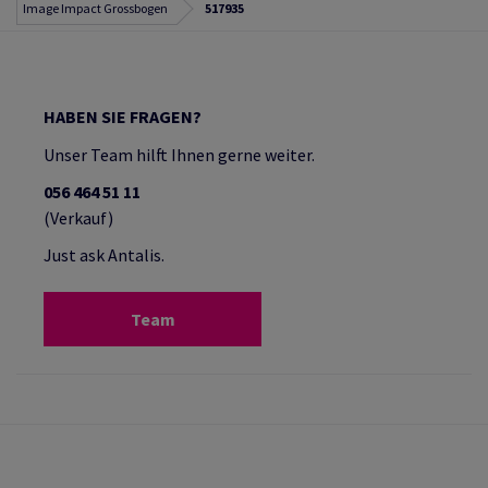
Image Impact Grossbogen
517935
HABEN SIE FRAGEN?
Unser Team hilft Ihnen gerne weiter.
056 464 51 11
(Verkauf)
Just ask Antalis.
Team