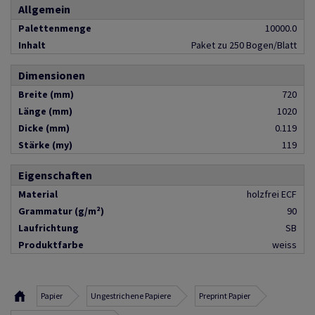
Allgemein
Palettenmenge
10000.0
Inhalt
Paket zu 250 Bogen/Blatt
Dimensionen
Breite (mm)
720
Länge (mm)
1020
Dicke (mm)
0.119
Stärke (my)
119
Eigenschaften
Material
holzfrei ECF
Grammatur (g/m²)
90
Laufrichtung
SB
Produktfarbe
weiss
Papier
Ungestrichene Papiere
Preprint Papier