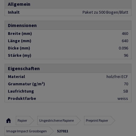
Allgemein
Inhalt
Paket zu 500 Bogen/Blatt
Dimensionen
Breite (mm)
460
Länge (mm)
640
Dicke (mm)
0.096
Stärke (my)
96
Eigenschaften
Material
holzfrei ECF
Grammatur (g/m²)
70
Laufrichtung
SB
Produktfarbe
weiss
Papier
Ungestrichene Papiere
Preprint Papier
Image Impact Grossbogen
527011