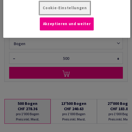
AB
CHF 183.88
Cookie-Einstellungen
pro 1'000 Bogen
(20.6 kg )
Akzeptieren und weiter
LIEFERBAR AB 08/08/2026
Mengenumrechner
Bogen
−
+
500
Bogen
13'500
Bogen
27'000
Boge
CHF 278.36
CHF 240.63
CHF 183.88
pro 1'000 Bogen
pro 1'000 Bogen
pro 1'000 Bogen
Preis inkl. Mwst.
Preis inkl. Mwst.
Preis inkl. Mwst.