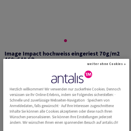
Image Impact hochweiss eingeriest 70g/m2
460x640 SB
weiter ohne Cookies →
#527011
Herzlich willkommen! Wir verwenden nur zuckerfreie Cookies. Dennoch
Image, Impact, hochweiss, holzfrei ECF, 70g/m2, 460mm x 640mm, SB,
versüssen sie Ihr Online-Erlebnis, indem sie Folgendes sicherstellen: ·
Paket zu 500 Bogen/Blatt, FSC Mix Credit
Schnelle und zuverlässige Webseiten-Navigation · Speichern von
Weitere Produktinformationen
Produkt weiterempfehlen
Anmeldedaten, falls gewünscht · Auf Ihre Interessen zugeschnittene
Inhalte Sie können alle Cookies akzeptieren oder diese nach Ihren
Wünschen personalisieren. Sie können Ihre Einstellungen jederzeit
Katalogpreis inkl. MwSt.
ändern. Wir wünschen Ihnen einen spannenden Besuch auf antalis.ch!
CHF 278.36
33.94% Rabatt