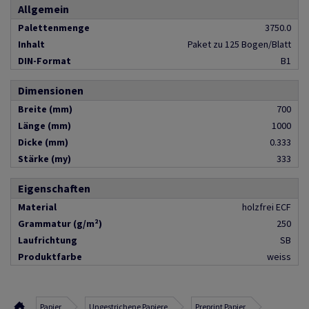
Allgemein
Palettenmenge
3750.0
Inhalt
Paket zu 125 Bogen/Blatt
DIN-Format
B1
Dimensionen
Breite (mm)
700
Länge (mm)
1000
Dicke (mm)
0.333
Stärke (my)
333
Eigenschaften
Material
holzfrei ECF
Grammatur (g/m²)
250
Laufrichtung
SB
Produktfarbe
weiss
Papier
Ungestrichene Papiere
Preprint Papier