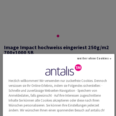
Image Impact hochweiss eingeriest 250g/m2
700x1000 SB
weiter ohne Cookies →
#433812
Herzlich willkommen! Wir verwenden nur zuckerfreie Cookies. Dennoch
Image, Impact, hochweiss, holzfrei ECF, 250g/m2, 700mm x 1000mm,
versüssen sie Ihr Online-Erlebnis, indem sie Folgendes sicherstellen: ·
B1, SB, Paket zu 125 Bogen/Blatt, FSC Mix Credit
Schnelle und zuverlässige Webseiten-Navigation · Speichern von
Weitere Produktinformationen
Produkt weiterempfehlen
Anmeldedaten, falls gewünscht · Auf Ihre Interessen zugeschnittene
Inhalte Sie können alle Cookies akzeptieren oder diese nach Ihren
Wünschen personalisieren. Sie können Ihre Einstellungen jederzeit
Katalogpreis inkl. MwSt.
ändern. Wir wünschen Ihnen einen spannenden Besuch auf antalis.ch!
CHF 2'657.10
34.98% Rabatt