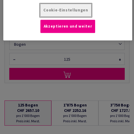
AB
CHF 1'727.55
Cookie-Einstellungen
pro 1'000 Bogen
(175 kg )
LIEFERBAR AB 10/08/2026
Akzeptieren und weiter
Mengenumrechner
Bogen
−
+
125
Bogen
1'875
Bogen
3'750
Bogen
CHF 2657.10
CHF 2252.16
CHF 1727.55
pro 1'000 Bogen
pro 1'000 Bogen
pro 1'000 Bogen
Preis inkl. Mwst.
Preis inkl. Mwst.
Preis inkl. Mwst.