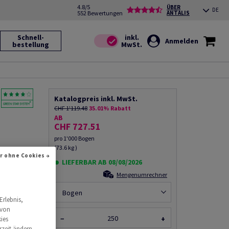
4.8/5
ÜBER
DE
552 Bewertungen
ANTALIS
Schnell-
Anmelden
bestellung
Katalogpreis inkl. MwSt.
CHF 1'119.48
35.01% Rabatt
AB
CHF 727.51
pro 1'000 Bogen
(73.6 kg )
, 640mm x
r ohne Cookies →
dit
LIEFERBAR AB 08/08/2026
Mengenumrechner
Bogen
Produkt
Erlebnis,
rempfehlen
 von
−
+
ies
rzeit ändern.