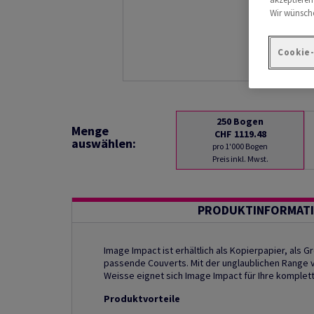
Wir wünsche
Cookie
250
Bogen
Menge
CHF 1119.48
auswählen:
pro 1'000 Bogen
Preis inkl. Mwst.
PRODUKTINFORMAT
Image Impact ist erhältlich als Kopierpapier, als G
passende Couverts. Mit der unglaublichen Range 
Weisse eignet sich Image Impact für Ihre kompl
Produktvorteile