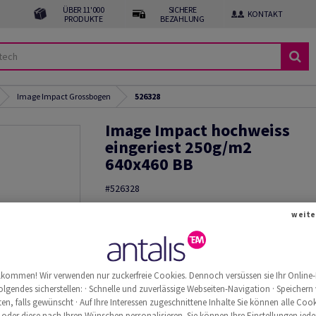
ÜBER 11'000
SICHERE
KONTAKT
PRODUKTE
BEZAHLUNG
Image Impact Grossbogen
526328
Image Impact hochweiss
eingeriest 250g/m2
640x460 BB
#526328
Image, Impact, hochweiss, holzfrei ECF, 250g/m2
weite
460mm, BB, Paket zu 250 Bogen/Blatt, FSC Mix Cre
Muster bestellen
Weitere
llkommen! Wir verwenden nur zuckerfreie Cookies. Dennoch versüssen sie Ihr Online-
Produktinformationen
weite
olgendes sicherstellen: · Schnelle und zuverlässige Webseiten-Navigation · Speichern
n, falls gewünscht · Auf Ihre Interessen zugeschnittene Inhalte Sie können alle Cook
 oder diese nach Ihren Wünschen personalisieren. Sie können Ihre Einstellungen jede