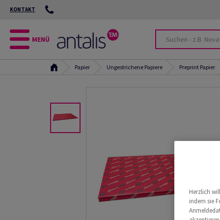
KONTAKT
MENÜ
Papier
Ungestrichene Papiere
Preprint Papier
Herzlich wi
indem sie F
Anmeldedate
akzeptieren