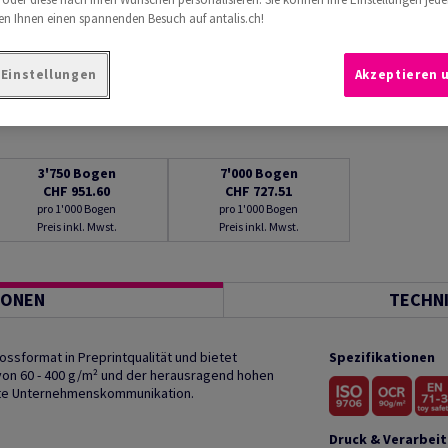
n Ihnen einen spannenden Besuch auf antalis.ch!
-Einstellungen
Akzeptieren 
3'750
Bogen
7'000
Bogen
CHF 951.60
CHF 727.51
pro 1'000 Bogen
pro 1'000 Bogen
Preis inkl. Mwst.
Preis inkl. Mwst.
IONEN
TECHN
rossformat in Preprintqualität und bietet
Spezifikationen
von 60 - 400 g/m² und der herausragend hohen
ette Unternehmenskommunikation.
Druck & Verarbei