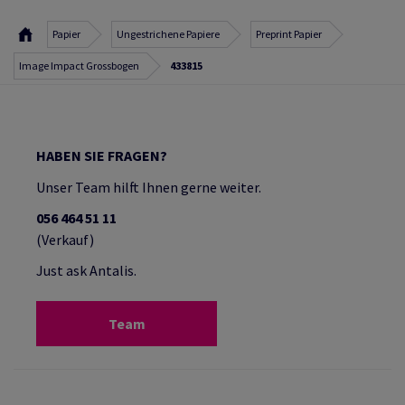
Papier
Ungestrichene Papiere
Preprint Papier
Image Impact Grossbogen
433815
HABEN SIE FRAGEN?
Unser Team hilft Ihnen gerne weiter.
056 464 51 11
(Verkauf)
Just ask Antalis.
Team