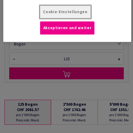
AB
CHF 1'351.68
Cookie-Einstellungen
pro 1'000 Bogen
(140 kg )
LIEFERBAR AB 10/08/2026
Akzeptieren und weiter
Mengenumrechner
Bogen
−
+
125
Bogen
2'500
Bogen
5'000
Bogen
CHF 2081.57
CHF 1762.46
CHF 1351.68
pro 1'000 Bogen
pro 1'000 Bogen
pro 1'000 Bogen
Preis inkl. Mwst.
Preis inkl. Mwst.
Preis inkl. Mwst.