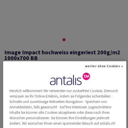
Image Impact hochweiss eingeriest 200g/m2
1000x700 BB
weiter ohne Cookies →
#433815
Image, Impact, hochweiss, holzfrei ECF, 200g/m2, 1000mm x 700mm,
Herzlich willkommen! Wir verwenden nur zuckerfreie Cookies. Dennoch
B1, BB, Paket zu 125 Bogen/Blatt, FSC Mix Credit
versüssen sie Ihr Online-Erlebnis, indem sie Folgendes sicherstellen: ·
Schnelle und zuverlässige Webseiten-Navigation · Speichern von
Weitere Produktinformationen
Produkt weiterempfehlen
Anmeldedaten, falls gewünscht · Auf Ihre Interessen zugeschnittene
Inhalte Sie können alle Cookies akzeptieren oder diese nach Ihren
Katalogpreis inkl. MwSt.
Wünschen personalisieren. Sie können Ihre Einstellungen jederzeit
CHF 2'081.57
35.06% Rabatt
ändern. Wir wünschen Ihnen einen spannenden Besuch auf antalis.ch!