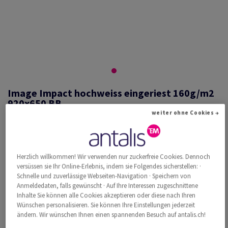
Image Impact hochweiss eingeriest 160g/m2
920x650 BB
weiter ohne Cookies →
#440535
Herzlich willkommen! Wir verwenden nur zuckerfreie Cookies. Dennoch
Image, Impact, hochweiss, holzfrei ECF, 160g/m2, 920mm x 650mm,
versüssen sie Ihr Online-Erlebnis, indem sie Folgendes sicherstellen: ·
BB, Paket zu 250 Bogen/Blatt, FSC Mix Credit
Schnelle und zuverlässige Webseiten-Navigation · Speichern von
Weitere Produktinformationen
Produkt weiterempfehlen
Anmeldedaten, falls gewünscht · Auf Ihre Interessen zugeschnittene
Inhalte Sie können alle Cookies akzeptieren oder diese nach Ihren
Wünschen personalisieren. Sie können Ihre Einstellungen jederzeit
Katalogpreis inkl. MwSt.
ändern. Wir wünschen Ihnen einen spannenden Besuch auf antalis.ch!
CHF 1'289.74
35.03% Rabatt