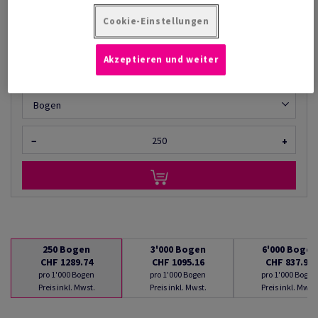
AB
CHF 837.99
Cookie-Einstellungen
pro 1'000 Bogen
(95.7 kg )
Akzeptieren und weiter
LIEFERBAR AB 08/08/2026
Mengenumrechner
Bogen
−
+
250
Bogen
3'000
Bogen
6'000
Bogen
CHF 1289.74
CHF 1095.16
CHF 837.99
pro 1'000 Bogen
pro 1'000 Bogen
pro 1'000 Bogen
Preis inkl. Mwst.
Preis inkl. Mwst.
Preis inkl. Mwst.