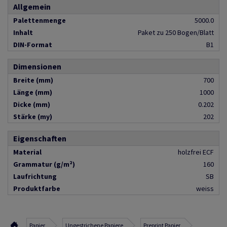
Allgemein
Palettenmenge
5000.0
Inhalt
Paket zu 250 Bogen/Blatt
DIN-Format
B1
Dimensionen
Breite (mm)
700
Länge (mm)
1000
Dicke (mm)
0.202
Stärke (my)
202
Eigenschaften
Material
holzfrei ECF
Grammatur (g/m²)
160
Laufrichtung
SB
Produktfarbe
weiss
Papier
Ungestrichene Papiere
Preprint Papier