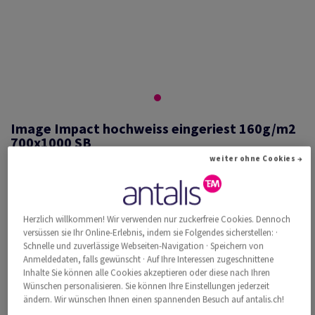
Image Impact hochweiss eingeriest 160g/m2
700x1000 SB
weiter ohne Cookies →
#474034
Herzlich willkommen! Wir verwenden nur zuckerfreie Cookies. Dennoch
Image, Impact, hochweiss, holzfrei ECF, 160g/m2, 700mm x 1000mm,
versüssen sie Ihr Online-Erlebnis, indem sie Folgendes sicherstellen: ·
B1, SB, Paket zu 250 Bogen/Blatt, FSC Mix Credit
Schnelle und zuverlässige Webseiten-Navigation · Speichern von
Weitere Produktinformationen
Produkt weiterempfehlen
Anmeldedaten, falls gewünscht · Auf Ihre Interessen zugeschnittene
Inhalte Sie können alle Cookies akzeptieren oder diese nach Ihren
Wünschen personalisieren. Sie können Ihre Einstellungen jederzeit
Katalogpreis inkl. MwSt.
ändern. Wir wünschen Ihnen einen spannenden Besuch auf antalis.ch!
CHF 1'511.45
35.24% Rabatt