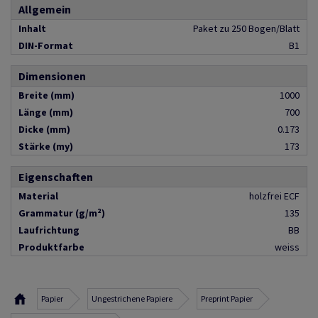
Allgemein
Inhalt
Paket zu 250 Bogen/Blatt
DIN-Format
B1
Dimensionen
Breite (mm)
1000
Länge (mm)
700
Dicke (mm)
0.173
Stärke (my)
173
Eigenschaften
Material
holzfrei ECF
Grammatur (g/m²)
135
Laufrichtung
BB
Produktfarbe
weiss
Papier
Ungestrichene Papiere
Preprint Papier