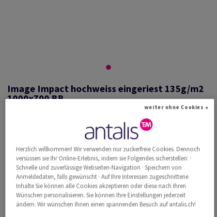
Image Impact hochweiss eingeriest 135g/m2
1000x700 BB
weiter ohne Cookies →
#526341
Herzlich willkommen! Wir verwenden nur zuckerfreie Cookies. Dennoch
Image, Impact, hochweiss, holzfrei ECF, 135g/m2, 1000mm x 700mm,
versüssen sie Ihr Online-Erlebnis, indem sie Folgendes sicherstellen: ·
B1, BB, Paket zu 250 Bogen/Blatt, FSC Mix Credit
Schnelle und zuverlässige Webseiten-Navigation · Speichern von
Weitere Produktinformationen
Produkt weiterempfehlen
Anmeldedaten, falls gewünscht · Auf Ihre Interessen zugeschnittene
Inhalte Sie können alle Cookies akzeptieren oder diese nach Ihren
Wünschen personalisieren. Sie können Ihre Einstellungen jederzeit
Katalogpreis inkl. MwSt.
ändern. Wir wünschen Ihnen einen spannenden Besuch auf antalis.ch!
CHF 1'276.01
34.11% Rabatt