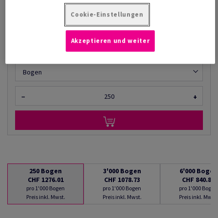
AB
CHF 840.80
Cookie-Einstellungen
pro 1'000 Bogen
(94.5 kg )
Akzeptieren und weiter
LIEFERBAR AB 10/08/2026
Mengenumrechner
Bogen
−
+
250
Bogen
3'000
Bogen
6'000
Bogen
CHF 1276.01
CHF 1078.73
CHF 840.80
pro 1'000 Bogen
pro 1'000 Bogen
pro 1'000 Bogen
Preis inkl. Mwst.
Preis inkl. Mwst.
Preis inkl. Mwst.