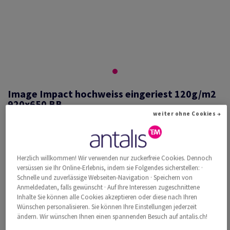
Image Impact hochweiss eingeriest 120g/m2
920x650 BB
weiter ohne Cookies →
#440533
Herzlich willkommen! Wir verwenden nur zuckerfreie Cookies. Dennoch
Image, Impact, hochweiss, holzfrei ECF, 120g/m2, 920mm x 650mm,
versüssen sie Ihr Online-Erlebnis, indem sie Folgendes sicherstellen: ·
BB, Paket zu 250 Bogen/Blatt, FSC Mix Credit
Schnelle und zuverlässige Webseiten-Navigation · Speichern von
Weitere Produktinformationen
Produkt weiterempfehlen
Anmeldedaten, falls gewünscht · Auf Ihre Interessen zugeschnittene
Inhalte Sie können alle Cookies akzeptieren oder diese nach Ihren
Wünschen personalisieren. Sie können Ihre Einstellungen jederzeit
Katalogpreis inkl. MwSt.
ändern. Wir wünschen Ihnen einen spannenden Besuch auf antalis.ch!
CHF 968.04
34.10% Rabatt