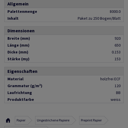
Allgemein
Palettenmenge
8000.0
Inhalt
Paket zu 250 Bogen/Blatt
Dimensionen
Breite (mm)
920
Länge (mm)
650
Dicke (mm)
0.153
Stärke (my)
153
Eigenschaften
Material
holzfrei ECF
Grammatur (g/m²)
120
Laufrichtung
BB
Produktfarbe
weiss
Papier
Ungestrichene Papiere
Preprint Papier