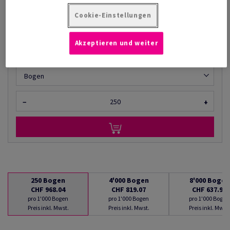
AB
CHF 637.90
Cookie-Einstellungen
pro 1'000 Bogen
(71.8 kg )
Akzeptieren und weiter
LIEFERBAR AB 10/08/2026
Mengenumrechner
Bogen
−
+
250
Bogen
4'000
Bogen
8'000
Bogen
CHF 968.04
CHF 819.07
CHF 637.90
pro 1'000 Bogen
pro 1'000 Bogen
pro 1'000 Bogen
Preis inkl. Mwst.
Preis inkl. Mwst.
Preis inkl. Mwst.