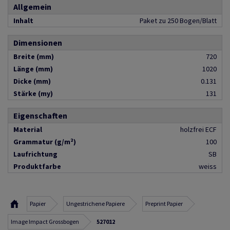
Allgemein
Inhalt
Paket zu 250 Bogen/Blatt
Dimensionen
Breite (mm)
720
Länge (mm)
1020
Dicke (mm)
0.131
Stärke (my)
131
Eigenschaften
Material
holzfrei ECF
Grammatur (g/m²)
100
Laufrichtung
SB
Produktfarbe
weiss
Papier
Ungestrichene Papiere
Preprint Papier
Image Impact Grossbogen
527012