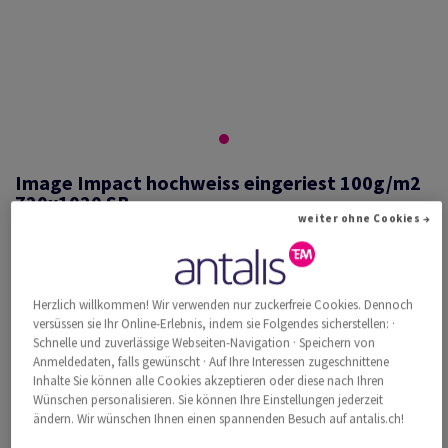
Image Impact hochweiss eingeriest 100g/m2
720x1020 SB
weiter ohne Cookies →
#527012
Herzlich willkommen! Wir verwenden nur zuckerfreie Cookies. Dennoch
Image, Impact, hochweiss, holzfrei ECF, 100g/m2, 720mm x 1020mm,
versüssen sie Ihr Online-Erlebnis, indem sie Folgendes sicherstellen: ·
SB, Paket zu 250 Bogen/Blatt, FSC Mix Credit
Schnelle und zuverlässige Webseiten-Navigation · Speichern von
Weitere Produktinformationen
Produkt weiterempfehlen
Anmeldedaten, falls gewünscht · Auf Ihre Interessen zugeschnittene
Inhalte Sie können alle Cookies akzeptieren oder diese nach Ihren
Wünschen personalisieren. Sie können Ihre Einstellungen jederzeit
Katalogpreis inkl. MwSt.
ändern. Wir wünschen Ihnen einen spannenden Besuch auf antalis.ch!
CHF 989.44
34.17% Rabatt