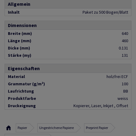
Allgemein
Inhalt
Paket zu 500 Bogen/Blatt
Dimensionen
Breite (mm)
640
Länge (mm)
460
Dicke (mm)
0.131
Stärke (my)
131
Eigenschaften
Material
holzfrei ECF
Grammatur (g/m²)
100
Laufrichtung
BB
Produktfarbe
weiss
Druckeignung
Kopierer, Laser, Inkjet , Offset
Papier
Ungestrichene Papiere
Preprint Papier