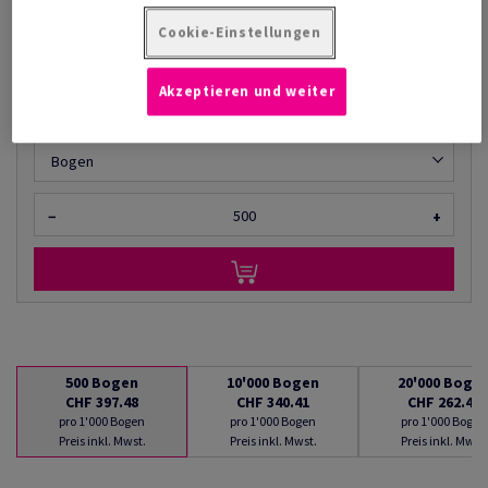
AB
CHF 262.47
Cookie-Einstellungen
pro 1'000 Bogen
(29.4 kg )
Akzeptieren und weiter
LIEFERBAR AB 10/08/2026
Mengenumrechner
Bogen
−
+
500
Bogen
10'000
Bogen
20'000
Boge
CHF 397.48
CHF 340.41
CHF 262.47
pro 1'000 Bogen
pro 1'000 Bogen
pro 1'000 Bogen
Preis inkl. Mwst.
Preis inkl. Mwst.
Preis inkl. Mwst.