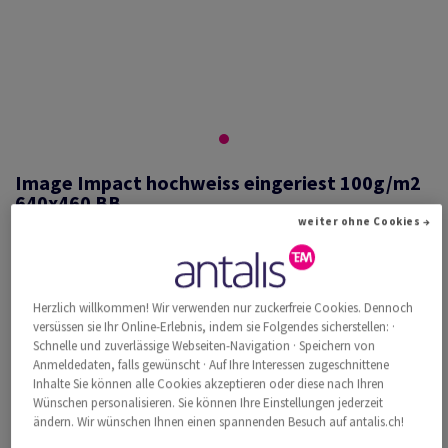
Image Impact hochweiss eingeriest 100g/m2
640x460 BB
weiter ohne Cookies →
#524794
Herzlich willkommen! Wir verwenden nur zuckerfreie Cookies. Dennoch
Image, Impact, hochweiss, holzfrei ECF, 100g/m2, 640mm x 460mm,
versüssen sie Ihr Online-Erlebnis, indem sie Folgendes sicherstellen: ·
BB, Paket zu 500 Bogen/Blatt, FSC Mix Credit
Schnelle und zuverlässige Webseiten-Navigation · Speichern von
Weitere Produktinformationen
Produkt weiterempfehlen
Anmeldedaten, falls gewünscht · Auf Ihre Interessen zugeschnittene
Inhalte Sie können alle Cookies akzeptieren oder diese nach Ihren
Wünschen personalisieren. Sie können Ihre Einstellungen jederzeit
Katalogpreis inkl. MwSt.
ändern. Wir wünschen Ihnen einen spannenden Besuch auf antalis.ch!
CHF 397.48
33.97% Rabatt