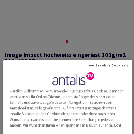
Image Impact hochweiss eingeriest 100g/m2
340x460 SB
weiter ohne Cookies →
#475898
Herzlich willkommen! Wir verwenden nur zuckerfreie Cookies. Dennoch
Image, Impact, hochweiss, holzfrei ECF, 100g/m2, 340mm x 460mm,
versüssen sie Ihr Online-Erlebnis, indem sie Folgendes sicherstellen: ·
SB, Paket zu 500 Bogen/Blatt, FSC Mix Credit
Schnelle und zuverlässige Webseiten-Navigation · Speichern von
Weitere Produktinformationen
Produkt weiterempfehlen
Anmeldedaten, falls gewünscht · Auf Ihre Interessen zugeschnittene
Inhalte Sie können alle Cookies akzeptieren oder diese nach Ihren
Wünschen personalisieren. Sie können Ihre Einstellungen jederzeit
Katalogpreis inkl. MwSt.
ändern. Wir wünschen Ihnen einen spannenden Besuch auf antalis.ch!
CHF 254.14
33.99% Rabatt