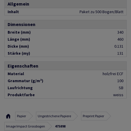
Allgemein
Inhalt
Paket zu 500 Bogen/Blatt
Dimensionen
Breite (mm)
340
Länge (mm)
460
Dicke (mm)
0.131
Stärke (my)
131
Eigenschaften
Material
holzfrei ECF
Grammatur (g/m²)
100
Laufrichtung
SB
Produktfarbe
weiss
Papier
Ungestrichene Papiere
Preprint Papier
Image Impact Grossbogen
475898