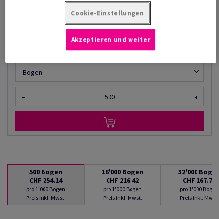
AB
CHF 167.77
Cookie-Einstellungen
pro 1'000 Bogen
(15.6 kg )
Akzeptieren und weiter
LIEFERBAR AB 10/08/2026
Mengenumrechner
Bogen
−
+
500
Bogen
16'000
Bogen
32'000
Boge
CHF 254.14
CHF 216.42
CHF 167.77
pro 1'000 Bogen
pro 1'000 Bogen
pro 1'000 Bogen
Preis inkl. Mwst.
Preis inkl. Mwst.
Preis inkl. Mwst.